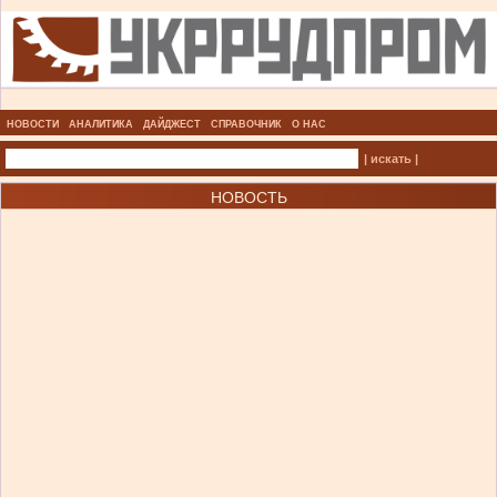
НОВОСТИ
АНАЛИТИКА
ДАЙДЖЕСТ
СПРАВОЧНИК
О НАС
| искать |
НОВОСТЬ