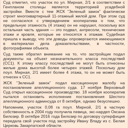
Суд отметил, что участок по ул. Мирная, 2/1 в соответствии с
Генпланом столицы является территорией усадебной
застройки. Вместе с тем ЖСК “Зеленый замок” фактически
строит многоквартирный 11-этажный жилой дом. При этом суд
не согласился с утверждением кооператива о том, что
предельную этажность (4 этажа) он не нарушил, поскольку вся
остальная часть здания — это подвал, антресоли, технические
этажи и кровля, которые не относятся к этажам. Судебная
пришла к выводу, что эти доводы опровергаются имеющимися
в материалах дела доказательствами, в частности,
фотографиями объекта.
Суд также обратил внимание на то, что застройщик подал
документы на объект незначительного класса последствий
(СС1). К этому классу последствий не могут быть отнесены
жилые дома высотой более четырех этажей. Поскольку дом
поул. Мирная, 2/1 имеет более 4 этажа, то он не может быть
отнесен к СС1.
ЖСК “Зеленый замок” подал кассационную жалобу на
постановление апелляционного суда. 17 ноября Верховный
Суд открыл кассационное производство. 18 ноября кооператив
пытался остановить исполнение постановления Шестого
апелляционного админсуда от 8 октября, однако безуспешно.
Напомним, участок 0,08 га поул. Мирной, 2/1 в частную
собственность в 2004 году получила певица, экс-нардеп Оксана
Билозир. В октябре 2016 года Билозир по договору суперфиция
передала свой участок под застройку Ивану Владу из с. Белая
Церковь Закарпатской области.