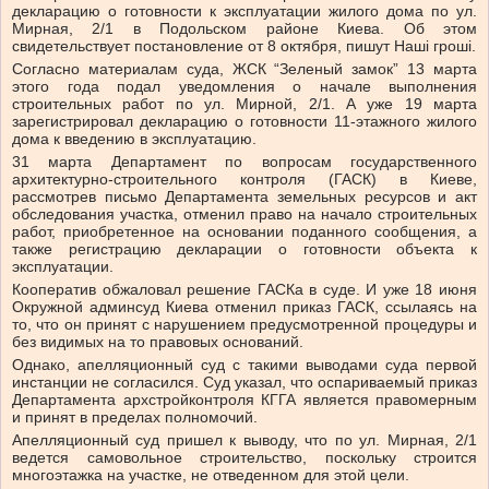
декларацию о готовности к эксплуатации жилого дома по ул.
Мирная, 2/1 в Подольском районе Киева. Об этом
свидетельствует постановление от 8 октября, пишут Наші гроші.
Согласно материалам суда, ЖСК “Зеленый замок” 13 марта
этого года подал уведомления о начале выполнения
строительных работ по ул. Мирной, 2/1. А уже 19 марта
зарегистрировал декларацию о готовности 11-этажного жилого
дома к введению в эксплуатацию.
31 марта Департамент по вопросам государственного
архитектурно-строительного контроля (ГАСК) в Киеве,
рассмотрев письмо Департамента земельных ресурсов и акт
обследования участка, отменил право на начало строительных
работ, приобретенное на основании поданного сообщения, а
также регистрацию декларации о готовности объекта к
эксплуатации.
Кооператив обжаловал решение ГАСКа в суде. И уже 18 июня
Окружной админсуд Киева отменил приказ ГАСК, ссылаясь на
то, что он принят с нарушением предусмотренной процедуры и
без видимых на то правовых оснований.
Однако, апелляционный суд с такими выводами суда первой
инстанции не согласился. Суд указал, что оспариваемый приказ
Департамента архстройконтроля КГГА является правомерным
и принят в пределах полномочий.
Апелляционный суд пришел к выводу, что по ул. Мирная, 2/1
ведется самовольное строительство, поскольку строится
многоэтажка на участке, не отведенном для этой цели.