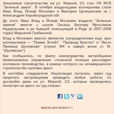
Заказчиком строительства на ул. Мирной, 2/1 стал ОК ЖСК
“Зеленый замок”. В октябре владельцами кооператива стали
Иван Влад, Йозеф Москович и Виктория Цилицинская из г.
Александрия Кировоградской обл.
До этого Иван Влад и Йозеф Москович владели “Зеленым
замком” вместе с сыном Оксаны Билозир Ярославом
Недзельским и ее бывшей помощницей в Раде (в 2007-2008
годах) Марьяной Грабинской.
Влад и Москович вместе являются соучредителями еще трех
кооперативов — “Прима Эстейт”, “Премьер Кристал” и “Эксон
Премьер Шулявская” (строит ЖК в сквере возле ст. М.
“Шулявская”).
Как сообщалось, по факту самоуправства застройщиков
Шевченковское управление столичной полиции расследует
уголовное производство, в рамках которого на незавершенное
строительство наложен арест.
В сентябре следователи Нацполиции пытались через суд
запретить застройщикам проводить любые работы по
достройке дома на ул. Мирной, 2/1, которые проводились
несмотря на арест, но суд отказал.
версия для печати >>