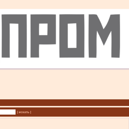
| искать |