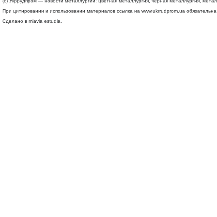
(c) Укррудпром — новости металлургии: цветная металлургия, черная металлургия, мета
При цитировании и использовании материалов ссылка на
www.ukrrudprom.ua
обязательна.
Сделано в miavia estudia.