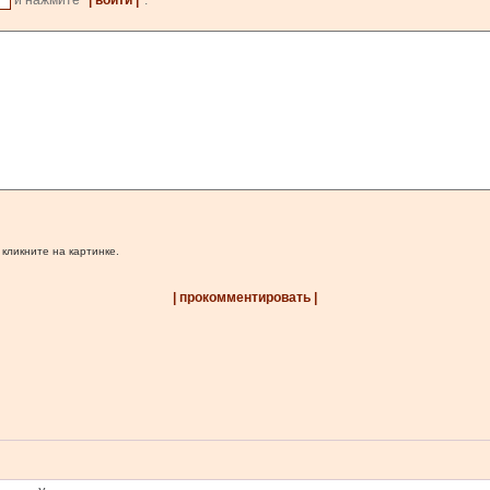
и нажмите
| войти |
.
 кликните на картинке.
| прокомментировать |