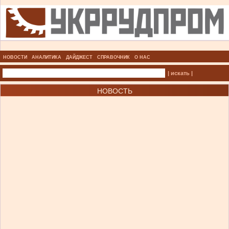
НОВОСТИ
АНАЛИТИКА
ДАЙДЖЕСТ
СПРАВОЧНИК
О НАС
| искать |
НОВОСТЬ