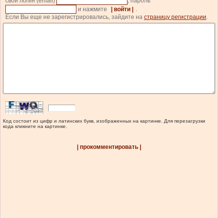
свой логин (email)
, пароль
и нажмите
| войти |
.
Если Вы еще не зарегистрировались, зайдите на
страницу регистрации
.
Код состоит из цифр и латинских букв, изображенных на картинке. Для перезагрузки
кода кликните на картинке.
| прокомментировать |