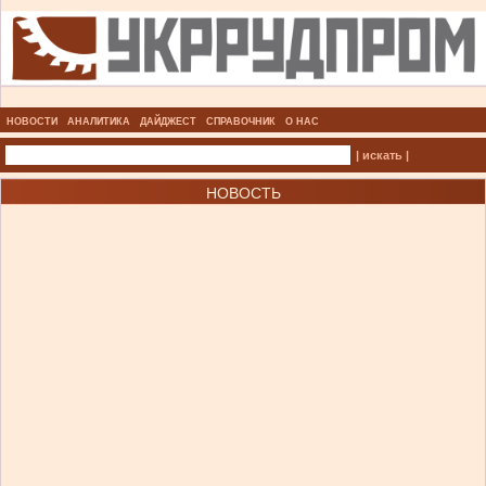
НОВОСТИ
АНАЛИТИКА
ДАЙДЖЕСТ
СПРАВОЧНИК
О НАС
| искать |
НОВОСТЬ