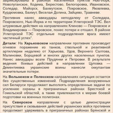
зафиксированы в районах населенных пунктов Нью-Йорк,
Новолуганское, Кодема, Берестово, Белогоровка, Ивановское,
Соледар, Майорск, Бахмутское, Покровское, Яковлевка,
Курдюмовка, Бахмут, Веселая Долина, Зайцево, Травневе.
Противник нанес авиаудары неподалеку от Соледара,
Покровского, Нью-Йорка и по территории Углегорской ТЭС. Вел
штурмовые действия на направлениях Клиново — Покровское и
Владимировка — Покровское, понес потери и отошел. В районе
Углегорской ТЭС отдельные подразделения врага имеют
частичный успех”.
Детали
: На
Харьковском
направлении противник производит
огневое поражение из танков, ствольной и реактивной
артиллерии недалеко от Харькова, Удов, Верхнего Салтова,
Малиновки, Борщевой и многих других населенных пунктов.
Нанес авиаудары возле Прудянки и Петровки. В результате
ведения боевых действий в направлении Цуповка —
Дементиевка украинские воины нанесли оккупантам
значительные потери.
На
Волынском и Полесском
направлениях ситуация остается
без существенных изменений. Подразделения вооруженных
сил Беларуси продолжают выполнять определенные задачи по
усилению охраны в приграничных районах Брестской и
Гомельской областей, а также привлекаются к мерам боевой
подготовки на военных полигонах.
На
Северском
направлении с целью демонстрации
присутствия и сковывания действий украинских войск противник
продолжает удерживать в приграничных районах Брянской и