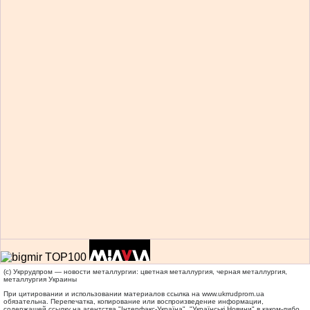
(c) Укррудпром — новости металлургии: цветная металлургия, черная металлургия,
металлургия Украины
При цитировании и использовании материалов ссылка на
www.ukrrudprom.ua
обязательна. Перепечатка, копирование или воспроизведение информации,
содержащей ссылку на агентства "Iнтерфакс-Україна", "Українськi Новини" в каком-либо