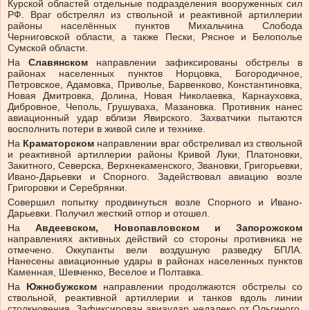
Курской областей отдельные подразделения вооруженных сил
РФ. Враг обстрелял из ствольной и реактивной артиллерии
районы населённых пунктов Михальчина Слобода
Черниговской области, а также Пески, Рясное и Белополье
Сумской области.
На
Славянском
направлении зафиксированы обстрелы в
районах населенных пунктов Норцовка, Богородичное,
Петровское, Адамовка, Приволье, Барвенково, Константиновка,
Новая Дмитровка, Долина, Новая Николаевка, Карнауховка,
Дибровное, Чеполь, Грушуваха, Мазановка. Противник нанес
авиационный удар вблизи Явирского. Захватчики пытаются
восполнить потери в живой силе и технике.
На
Краматорском
направлении враг обстреливал из ствольной
и реактивной артиллерии районы Кривой Луки, Платоновки,
Закитного, Северска, Верхнекаменского, Звановки, Григорьевки,
Ивано-Дарьевки и Спорного. Задействовал авиацию возле
Григоровки и Серебрянки.
Совершил попытку продвинуться возле Спорного и Ивано-
Дарьевки. Получил жесткий отпор и отошел.
На
Авдеевском, Новопавловском и Запорожском
направлениях активных действий со стороны противника не
отмечено. Оккупанты вели воздушную разведку БПЛА.
Нанесены авиационные удары в районах населенных пунктов
Каменная, Шевченко, Веселое и Полтавка.
На
Южнобужском
направлении продолжаются обстрелы со
ствольной, реактивной артиллерии и танков вдоль линии
столкновения. Зафиксирован авиаудар недалеко от Ольгиного.