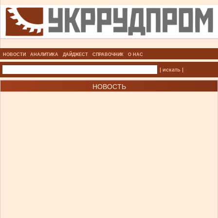
НОВОСТИ
АНАЛИТИКА
ДАЙДЖЕСТ
СПРАВОЧНИК
О НАС
| искать |
НОВОСТЬ