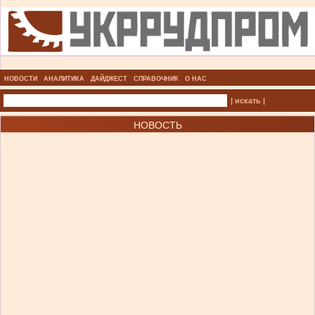
НОВОСТИ
АНАЛИТИКА
ДАЙДЖЕСТ
СПРАВОЧНИК
О НАС
| искать |
НОВОСТЬ