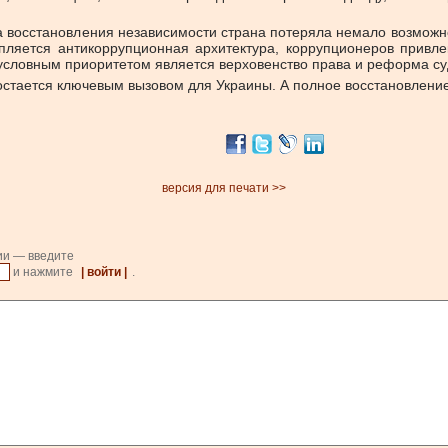
та восстановления независимости страна потеряла немало возможн
репляется антикоррупционная архитектура, коррупционеров привл
зусловным приоритетом является верховенство права и реформа с
 остается ключевым вызовом для Украины. А полное восстановлени
версия для печати >>
ии — введите
и нажмите
| войти |
.