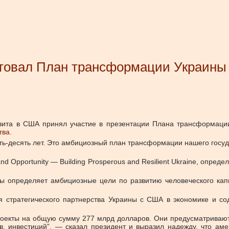
овал План трансформации Украины и
зита в США принял участие в презентации Плана трансформаци
тва.
ять-десять лет. Это амбициозный план трансформации нашего гос
and Opportunity — Building Prosperous and Resilient Ukraine, опр
ы определяет амбициозные цели по развитию человеческого кап
я стратегического партнерства Украины с США в экономике и с
оекты на общую сумму 277 млрд долларов. Они предусматривают
 инвестиций”, — сказал президент и выразил надежду, что аме