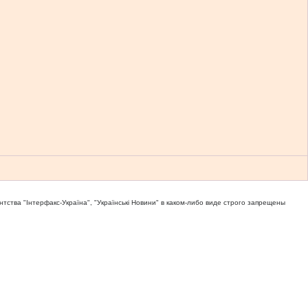
тва "Iнтерфакс-Україна", "Українськi Новини" в каком-либо виде строго запрещены