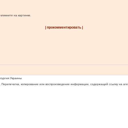
 кликните на картинке.
| прокомментировать |
ллургия Украины
 Перепечатка, копирование или воспроизведение информации, содержащей ссылку на агентс