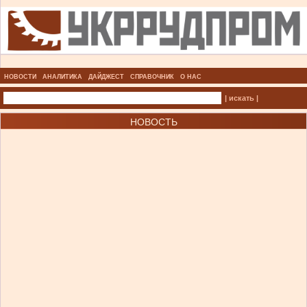
НОВОСТИ
АНАЛИТИКА
ДАЙДЖЕСТ
СПРАВОЧНИК
О НАС
| искать |
НОВОСТЬ