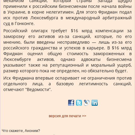
механизм санкций, который страны Запада щедро
применили к российским бизнесменам после начала войны
в Украине, в корне нелегитимен. Для этого Фридман подал
иск против Люксембурга в международный арбитражный
суд в Гонконге.
Российский олигарх требует $16 млрд компенсации за
заморозку его активов из-за санкций, которые, по его
мнению, были введены несправедливо — лишь из-за его
российского гражданства и успехов в карьере. В $16 млрд
Фридман оценил общую стоимость замороженных в
Люксембурге активов, однако адвокаты бизнесмена
указывают также на репутационный и моральный ущерб,
размер которого пока не определен, но обязательно будет.
Иск Фридмана впервые оспаривает не ограничения против
отдельного лица, а базовую легитимность санкций,
отмечают “Ведомости”.
версия для печати >>
Что скажете, Аноним?