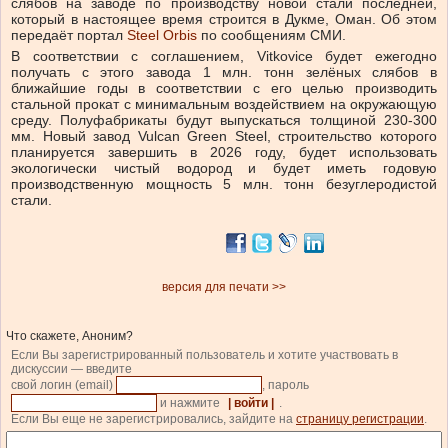
слябов на заводе по производству новой стали последней,
который в настоящее время строится в Дукме, Оман. Об этом
передаёт портал
Steel Orbis
по сообщениям СМИ.
В соответствии с соглашением, Vitkovice будет ежегодно
получать с этого завода 1 млн. тонн зелёных слябов в
ближайшие годы в соответствии с его целью производить
стальной прокат с минимальным воздействием на окружающую
среду. Полуфабрикаты будут выпускаться толщиной 230-300
мм. Новый завод Vulcan Green Steel, строительство которого
планируется завершить в 2026 году, будет использовать
экологически чистый водород и будет иметь годовую
производственную мощность 5 млн. тонн безуглеродистой
стали.
версия для печати >>
Что скажете, Аноним?
Если Вы зарегистрированный пользователь и хотите участвовать в
дискуссии — введите
свой логин (email)
, пароль
и нажмите
| войти |
.
Если Вы еще не зарегистрировались, зайдите на
страницу регистрации
.