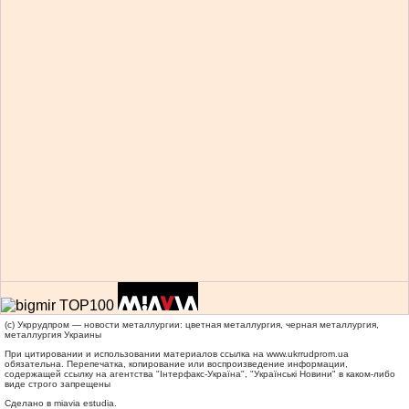
(c) Укррудпром — новости металлургии: цветная металлургия, черная металлургия,
металлургия Украины
При цитировании и использовании материалов ссылка на
www.ukrrudprom.ua
обязательна. Перепечатка, копирование или воспроизведение информации,
содержащей ссылку на агентства "Iнтерфакс-Україна", "Українськi Новини" в каком-либо
виде строго запрещены
Сделано в miavia estudia.