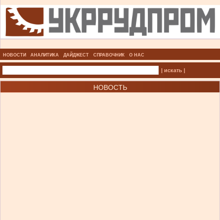
НОВОСТИ
АНАЛИТИКА
ДАЙДЖЕСТ
СПРАВОЧНИК
О НАС
| искать |
НОВОСТЬ