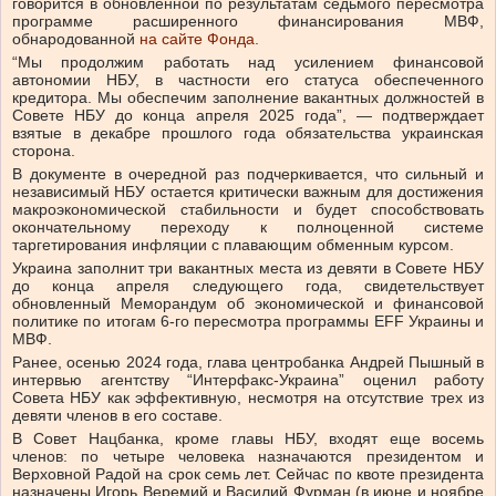
говорится в обновленной по результатам седьмого пересмотра
программе расширенного финансирования МВФ,
обнародованной
на сайте Фонда.
“Мы продолжим работать над усилением финансовой
автономии НБУ, в частности его статуса обеспеченного
кредитора. Мы обеспечим заполнение вакантных должностей в
Совете НБУ до конца апреля 2025 года”, — подтверждает
взятые в декабре прошлого года обязательства украинская
сторона.
В документе в очередной раз подчеркивается, что сильный и
независимый НБУ остается критически важным для достижения
макроэкономической стабильности и будет способствовать
окончательному переходу к полноценной системе
таргетирования инфляции с плавающим обменным курсом.
Украина заполнит три вакантных места из девяти в Совете НБУ
до конца апреля следующего года, свидетельствует
обновленный Меморандум об экономической и финансовой
политике по итогам 6-го пересмотра программы EFF Украины и
МВФ.
Ранее, осенью 2024 года, глава центробанка Андрей Пышный в
интервью агентству “Интерфакс-Украина” оценил работу
Совета НБУ как эффективную, несмотря на отсутствие трех из
девяти членов в его составе.
В Совет Нацбанка, кроме главы НБУ, входят еще восемь
членов: по четыре человека назначаются президентом и
Верховной Радой на срок семь лет. Сейчас по квоте президента
назначены Игорь Веремий и Василий Фурман (в июне и ноябре