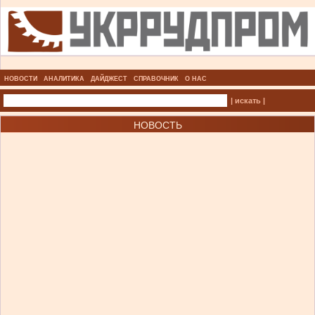
НОВОСТИ
АНАЛИТИКА
ДАЙДЖЕСТ
СПРАВОЧНИК
О НАС
| искать |
НОВОСТЬ