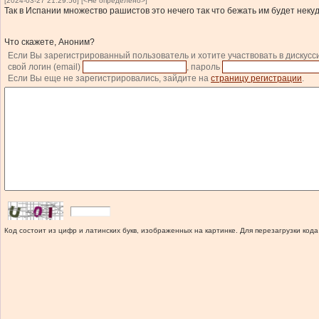
[2024-03-27 21:29:56] [<Не определено>]
Так в Испании множество рашистов это нечего так что бежать им будет некуд
Что скажете, Аноним?
Если Вы зарегистрированный пользователь и хотите участвовать в дискусс
свой логин (email)
, пароль
Если Вы еще не зарегистрировались, зайдите на
страницу регистрации
.
Код состоит из цифр и латинских букв, изображенных на картинке. Для перезагрузки кода