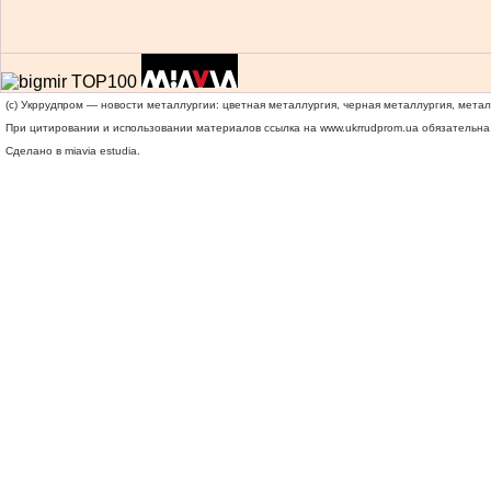
(c) Укррудпром — новости металлургии: цветная металлургия, черная металлургия, мета
При цитировании и использовании материалов ссылка на
www.ukrrudprom.ua
обязательна.
Сделано в miavia estudia.