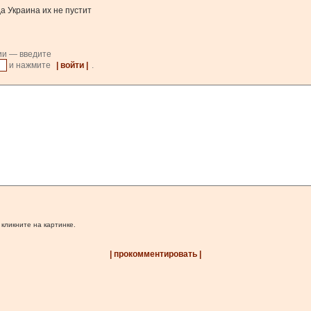
а Украина их не пустит
ии — введите
и нажмите
| войти |
.
 кликните на картинке.
| прокомментировать |