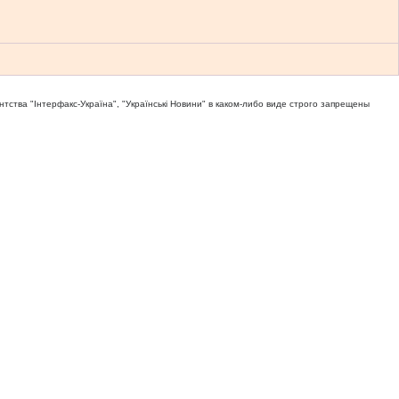
тва "Iнтерфакс-Україна", "Українськi Новини" в каком-либо виде строго запрещены