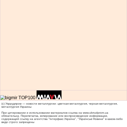
(c) Укррудпром — новости металлургии: цветная металлургия, черная металлургия,
металлургия Украины
При цитировании и использовании материалов ссылка на
www.ukrrudprom.ua
обязательна. Перепечатка, копирование или воспроизведение информации,
содержащей ссылку на агентства "Iнтерфакс-Україна", "Українськi Новини" в каком-либо
виде строго запрещены