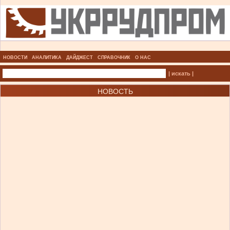
НОВОСТИ
АНАЛИТИКА
ДАЙДЖЕСТ
СПРАВОЧНИК
О НАС
| искать |
НОВОСТЬ