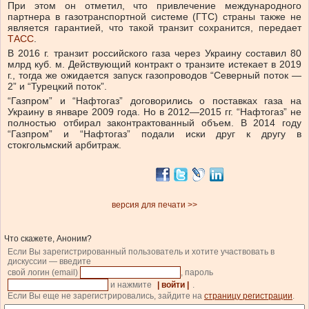
При этом он отметил, что привлечение международного
партнера в газотранспортной системе (ГТС) страны также не
является гарантией, что такой транзит сохранится, передает
ТАСС
.
В 2016 г. транзит российского газа через Украину составил 80
млрд куб. м. Действующий контракт о транзите истекает в 2019
г., тогда же ожидается запуск газопроводов “Северный поток —
2” и “Турецкий поток”.
“Газпром” и “Нафтогаз” договорились о поставках газа на
Украину в январе 2009 года. Но в 2012—2015 гг. “Нафтогаз” не
полностью отбирал законтрактованный объем. В 2014 году
“Газпром” и “Нафтогаз” подали иски друг к другу в
стокгольмский арбитраж.
версия для печати >>
Что скажете, Аноним?
Если Вы зарегистрированный пользователь и хотите участвовать в
дискуссии — введите
свой логин (email)
, пароль
и нажмите
| войти |
.
Если Вы еще не зарегистрировались, зайдите на
страницу регистрации
.