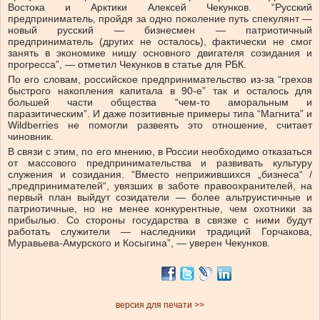
Востока и Арктики Алексей Чекунков. “Русский
предприниматель, пройдя за одно поколение путь спекулянт —
новый русский — бизнесмен — патриотичный
предприниматель (других не осталось), фактически не смог
занять в экономике нишу основного двигателя созидания и
прогресса”, — отметил Чекунков в статье для РБК.
По его словам, российское предпринимательство из-за “грехов
быстрого накопления капитала в 90-е” так и осталось для
большей части общества “чем-то аморальным и
паразитическим”. И даже позитивные примеры типа “Магнита” и
Wildberries не помогли развеять это отношение, считает
чиновник.
В связи с этим, по его мнению, в России необходимо отказаться
от массового предпринимательства и развивать культуру
служения и созидания. “Вместо неприжившихся „бизнеса“ /
„предпринимателей“, увязших в заботе правоохранителей, на
первый план выйдут созидатели — более альтруистичные и
патриотичные, но не менее конкурентные, чем охотники за
прибылью. Со стороны государства в связке с ними будут
работать служители — наследники традиций Горчакова,
Муравьева-Амурского и Косыгина”, — уверен Чекунков.
версия для печати >>