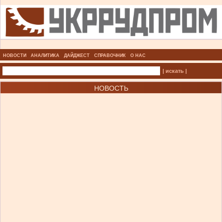
НОВОСТИ
АНАЛИТИКА
ДАЙДЖЕСТ
СПРАВОЧНИК
О НАС
| искать |
НОВОСТЬ