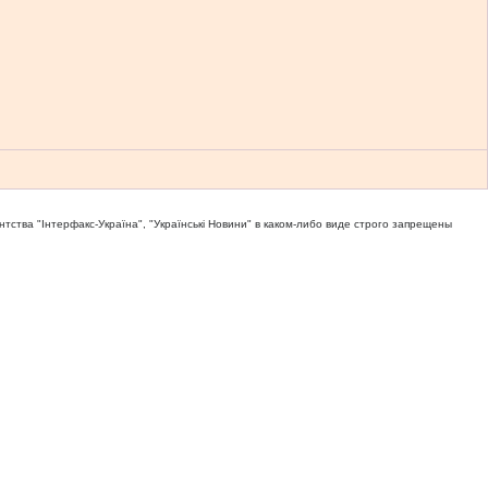
тва "Iнтерфакс-Україна", "Українськi Новини" в каком-либо виде строго запрещены