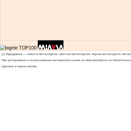
(c) Укррудпром — новости металлургии: цветная металлургия, черная металлургия, мета
При цитировании и использовании материалов ссылка на
www.ukrrudprom.ua
обязательна.
Сделано в miavia estudia.