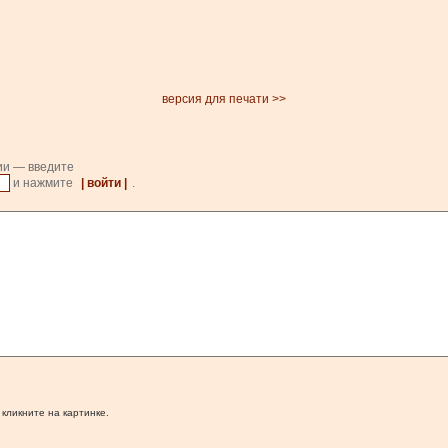
версия для печати >>
ии — введите
и нажмите
| войти |
.
 кликните на картинке.