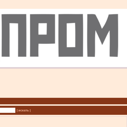
| искать |