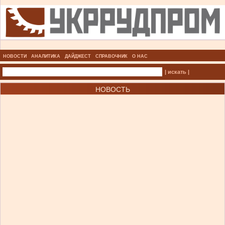
НОВОСТИ
АНАЛИТИКА
ДАЙДЖЕСТ
СПРАВОЧНИК
О НАС
| искать |
НОВОСТЬ