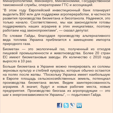
Минагрополитики, Минэнерго, Минэкономики, Государственной
таможенной службы, операторами ГТС и ассоциаций.
“В этом году Европейский инвестиционный банк планирует
выделить $50 млн для поддержки агропереработки, в частности
развития производства биометана и биоэтанола. Надеемся, это
только начало. Соответственно, мы как законодатели готовы
поддерживать наших аграриев в этих инициативах, поэтому
работаем над законопроектами”, — сказал депутат.
По словам Гайды, благодаря производству альтернативного
вида топлива Украина приблизится к замещению импорта
природного газа.
Биометан — это экологичный газ, полученный из отходов
пищевой промышленности и животноводства. Более 20 стран
ЕС имеют биометановые заводы. Их количество с 2010 года
выросло в 10 раз.
Больше биометана в Украине можно генерировать из соломы
зерновых культур и стеблей кукурузы, которые обычно остаются
на полях после жатвы. “Поскольку Украина имеет наибольшую
в Европе площадь сельскохозяйственных земель, потенциал
производства биометана велик. Видим заинтересованность
аграриев. А значит, будут и новые рабочие места, новые
предприятия. Производство биогаза из агропродукции — это
шаг к энергонезависимости Украины”, — подытожил Гайда.