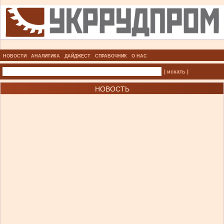
НОВОСТИ
АНАЛИТИКА
ДАЙДЖЕСТ
СПРАВОЧНИК
О НАС
| искать |
НОВОСТЬ