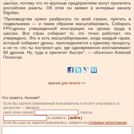
школах, потому что по крупным предприятиям могут прилететь
российские ракеты. Об этом он заявил в интервью каналу
Dignitas.
“Производства нужно разбросать по всей стране, прятать в
подвальчиках — и таким образом масштабировать. Собирать
FPV-дроны утвержденной конструкции на уроках труда в
школах. Вся стран собирает то, что точно работает, что
утверждено. Это и есть масштабирование, когда каждый гараж,
который собирает дроны, присоединяется к единому процессу,
а не то, что ты построил цех, где одновременно изготавливают
60 дронов. Ну, туда и прилетит быстро”, — объяснил Алексей
Полончук.
версия для печати >>
Что скажете, Аноним?
Если Вы зарегистрированный пользователь и хотите участвовать в
дискуссии — введите
свой логин (email)
, пароль
и нажмите
| войти |
.
Если Вы еще не зарегистрировались, зайдите на
страницу регистрации
.