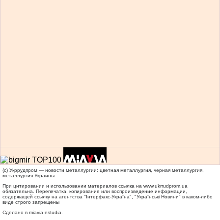
(c) Укррудпром — новости металлургии: цветная металлургия, черная металлургия,
металлургия Украины
При цитировании и использовании материалов ссылка на
www.ukrrudprom.ua
обязательна. Перепечатка, копирование или воспроизведение информации,
содержащей ссылку на агентства "Iнтерфакс-Україна", "Українськi Новини" в каком-либо
виде строго запрещены
Сделано в miavia estudia.