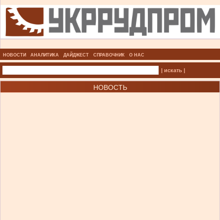
НОВОСТИ
АНАЛИТИКА
ДАЙДЖЕСТ
СПРАВОЧНИК
О НАС
| искать |
НОВОСТЬ