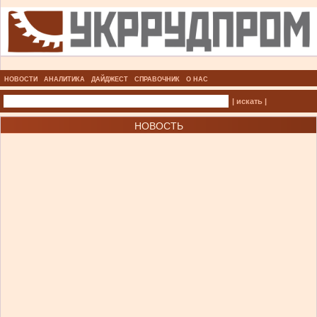
НОВОСТИ
АНАЛИТИКА
ДАЙДЖЕСТ
СПРАВОЧНИК
О НАС
| искать |
НОВОСТЬ