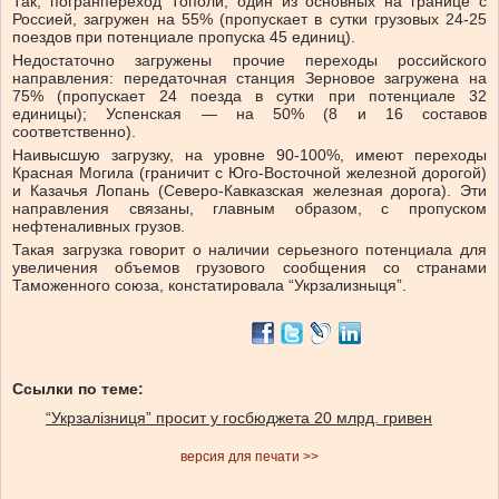
Так, погранпереход Тополи, один из основных на границе с
Россией, загружен на 55% (пропускает в сутки грузовых 24-25
поездов при потенциале пропуска 45 единиц).
Недостаточно загружены прочие переходы российского
направления: передаточная станция Зерновое загружена на
75% (пропускает 24 поезда в сутки при потенциале 32
единицы); Успенская — на 50% (8 и 16 составов
соответственно).
Наивысшую загрузку, на уровне 90-100%, имеют переходы
Красная Могила (граничит с Юго-Восточной железной дорогой)
и Казачья Лопань (Северо-Кавказская железная дорога). Эти
направления связаны, главным образом, с пропуском
нефтеналивных грузов.
Такая загрузка говорит о наличии серьезного потенциала для
увеличения объемов грузового сообщения со странами
Таможенного союза, констатировала “Укрзализныця”.
Ссылки по теме:
“Укрзалізниця” просит у госбюджета 20 млрд. гривен
версия для печати >>