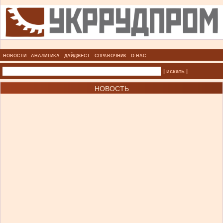
НОВОСТИ
АНАЛИТИКА
ДАЙДЖЕСТ
СПРАВОЧНИК
О НАС
| искать |
НОВОСТЬ