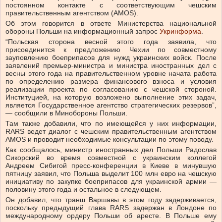
постоянном контакте с соответствующим чешским
правительственным агентством (AMOS).
Об этом говорится в ответе Министерства национальной
обороны Польши на информационный запрос
Укринформа
.
“Польская сторона весной этого года заявила, что
присоединится к предложению Чехии по совместному
зауповлению боеприпасов для нужд украинских войск. После
заявлений премьер-министра и министра иностранных дел с
весны этого года на правительственном уровне начата работа
по определению размера финансового взноса и условия
реализации проекта по согласованию с чешской стороной.
Институцией, на которую возложено выполнение этих задач,
является Государственное агентство стратегических резервов”,
— сообщили в Минобороны Польши.
Там также добавили, что по имеющейся у них информации,
RARS ведет диалог с чешским правительственным агентством
AMOS и проводит необходимые консультации по этому поводу.
Как сообщалось, министр иностранных дел Польши Радослав
Сикорский во время совместной с украинским коллегой
Андреем Сибигой пресс-конференции в Киеве в минувшую
пятницу заявил, что Польша выделит 100 млн евро на чешскую
инициативу по закупке боеприпасов для украинской армии —
половину этого года и остальное в следующем.
Он добавил, что транш Варшавы в этом году задерживается,
поскольку предыдущий глава RARS задержан в Лондоне по
международному ордеру Польши об аресте. В Польше ему