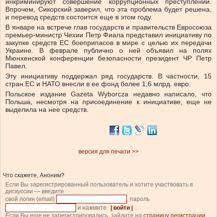
инкриминируют совершение коррупционных преступлений.
Впрочем, Сикорский заверил, что эта проблема будет решена,
и перевод средств состоится еще в этом году.
В январе на встрече глав государств и правительств Евросоюза
премьер-министр Чехии Петр Фиала представил инициативу по
закупке средств ЕС боеприпасов в мире с целью их передачи
Украине. В феврале публично о ней объявил на полях
Мюнхенской конференции безопасности президент ЧР Петр
Павел.
Эту инициативу поддержал ряд государств. В частности, 15
стран ЕС и НАТО внесли в ее фонд более 1,6 млрд. евро.
Польское издание Gazeta Wyborcza недавно написало, что
Польша, несмотря на присоединение к инициативе, еще не
выделила на нее средств.
версия для печати >>
Что скажете, Аноним?
Если Вы зарегистрированный пользователь и хотите участвовать в
дискуссии — введите
свой логин (email)
, пароль
и нажмите
| войти |
.
Если Вы еще не зарегистрировались, зайдите на
страницу регистрации
.