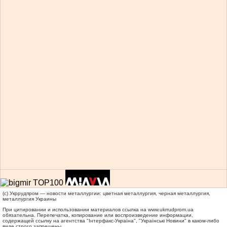
(c) Укррудпром — новости металлургии: цветная металлургия, черная металлургия,
металлургия Украины
При цитировании и использовании материалов ссылка на
www.ukrrudprom.ua
обязательна. Перепечатка, копирование или воспроизведение информации,
содержащей ссылку на агентства "Iнтерфакс-Україна", "Українськi Новини" в каком-либо
виде строго запрещены