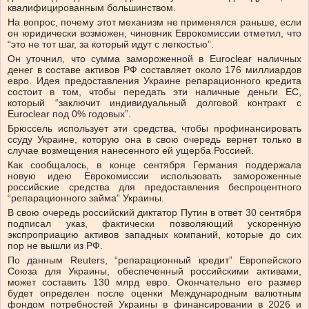
квалифицированным большинством.
На вопрос, почему этот механизм не применялся раньше, если
он юридически возможен, чиновник Еврокомиссии отметил, что
“это не тот шаг, за который идут с легкостью”.
Он уточнил, что сумма замороженной в Euroclear наличных
денег в составе активов РФ составляет около 176 миллиардов
евро. Идея предоставления Украине репарационного кредита
состоит в том, чтобы передать эти наличные деньги ЕС,
который “заключит индивидуальный долговой контракт с
Euroclear под 0% годовых”.
Брюссель использует эти средства, чтобы профинансировать
ссуду Украине, которую она в свою очередь вернет только в
случае возмещения нанесенного ей ущерба Россией.
Как сообщалось, в конце сентября Германия поддержала
новую идею Еврокомиссии использовать замороженные
российские средства для предоставления беспроцентного
“репарационного займа” Украины.
В свою очередь российский диктатор Путин в ответ 30 сентября
подписал указ, фактически позволяющий ускоренную
экспроприацию активов западных компаний, которые до сих
пор не вышли из РФ.
По данным Reuters, “репарационный кредит” Европейского
Союза для Украины, обеспеченный российскими активами,
может составить 130 млрд евро. Окончательно его размер
будет определен после оценки Международным валютным
фондом потребностей Украины в финансировании в 2026 и