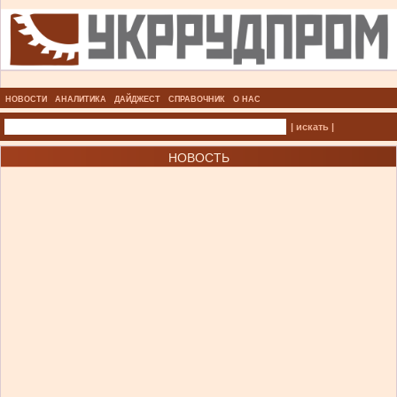
НОВОСТИ
АНАЛИТИКА
ДАЙДЖЕСТ
СПРАВОЧНИК
О НАС
| искать |
НОВОСТЬ