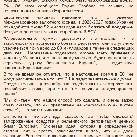
Украины, основой которой должны стать замороженные активы
РФ. Об этом сообщает Радио Свобода со ссылкой на
неназванного чиновника Еврокомиссии.
Европейский чиновник напомнил, что по оценкам
Международного валютного фонда, в 2026-2027 годах Украине
понадобится около 52 миллиардов евро бюджетной поддержки
без учета дополнительных потребностей ВСУ.
“Следовательно, суммы достаточно значительны, и в
зависимости от прогноза по боевым действиям, они могут легко
увеличиться примерно до 80 миллиардов в течение следующих
двух лет… Неоказание поддержки, скорее всего, приведет к
коллапсу Украины, что, по нашему мнению, будет представлять
серьезную угрозу безопасности Европы”, — подчеркнул
чиновник Еврокомиссии.
В то же время он отметил, что в настоящее время в ЕС “не
могут рассчитывать на то, что США дадут значительные суммы”.
Следовательно, целесообразно задействовать замороженные
российские активы, при этом “не нарушая международное
право”.
“Мы считаем, что нашли способ это сделать, и очень важно
сразу сказать, что мы предлагаем не конфискацию ни в коем
случае”, — отметил чиновник.
Он пояснил, что речь идет скорее о том, чтобы “одолжить”
замороженные средства у бельгийского депозитария ценных
бумаг Euroclear. “Ключевая идея, которая в определенной
степени очень проста, заключается в том, что мы даем
указание Euroсlear инвестировать наличные (накопленную