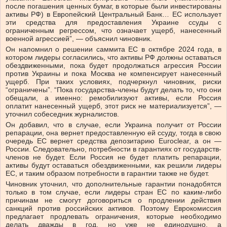
после погашения ценных бумаг, в которые были инвестированы
активы РФ) в Европейский Центральный Банк… ЕС использует
эти средства для предоставления Украине ссуды с
ограниченным регрессом, что означает ущерб, нанесенный
военной агрессией”, — объяснил чиновник.
Он напомнил о решении саммита ЕС в октябре 2024 года, в
котором лидеры согласились, что активы РФ должны оставаться
обездвиженными, пока будет продолжаться агрессия России
против Украины и пока Москва не компенсирует нанесенный
ущерб. При таких условиях, подчеркнул чиновник, риски
“ограничены”. “Пока государства-члены будут делать то, что они
обещали, а именно: ремобилизуют активы, если Россия
оплатит нанесенный ущерб, этот риск не материализуется”, —
уточнил собеседник журналистов.
Он добавил, что в случае, если Украина получит от России
репарации, она вернет предоставленную ей ссуду, тогда в свою
очередь ЕС вернет средства депозитарию Euroclear, а он —
России. Следовательно, потребности в гарантиях от государств-
членов не будет. Если Россия не будет платить репарации,
активы будут оставаться обездвиженными, как решили лидеры
ЕС, и таким образом потребности в гарантии также не будет.
Чиновник уточнил, что дополнительные гарантии понадобятся
только в том случае, если лидеры стран ЕС по каким-либо
причинам не смогут договориться о продлении действия
санкций против российских активов. Поэтому Еврокомиссия
предлагает продлевать ограничения, которые необходимо
делать дважды в год, но уже не единодушно, а