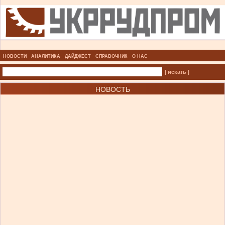
НОВОСТИ
АНАЛИТИКА
ДАЙДЖЕСТ
СПРАВОЧНИК
О НАС
| искать |
НОВОСТЬ