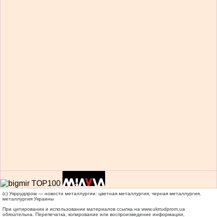
(c) Укррудпром — новости металлургии: цветная металлургия, черная металлургия,
металлургия Украины
При цитировании и использовании материалов ссылка на
www.ukrrudprom.ua
обязательна. Перепечатка, копирование или воспроизведение информации,