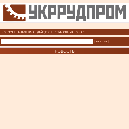
НОВОСТИ
АНАЛИТИКА
ДАЙДЖЕСТ
СПРАВОЧНИК
О НАС
| искать |
НОВОСТЬ