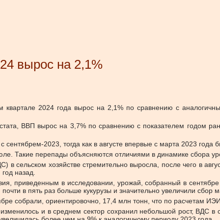
24 вырос на 2,1%
м квартале 2024 года вырос на 2,1% по сравнению с аналогичны
сстата, ВВП вырос на 3,7% по сравнению с показателем годом ра
с сентябрем-2023, тогда как в августе впервые с марта 2023 года
ле. Такие перепады объясняются отличиями в динамике сбора урож
) в сельском хозяйстве стремительно выросла, после чего в авгу
 год назад.
вия, приведенным в исследовании, урожай, собранный в сентябре 
почти в пять раз больше кукурузы и значительно увеличили сбор 
бре собрали, ориентировочно, 17,4 млн тонн, что по расчетам ИЭ
 изменилось и в среднем сектор сохранил небольшой рост, ВДС в
 увеличилась более чем на 9% к аналогичному периоду 2023 года.