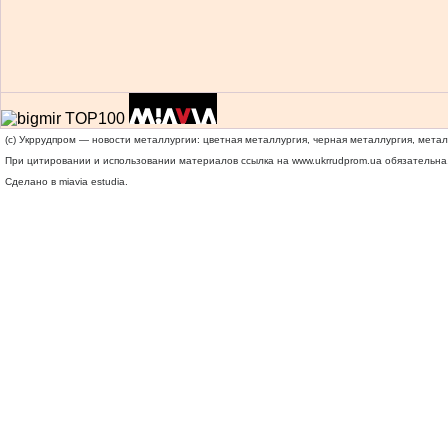
(c) Укррудпром — новости металлургии: цветная металлургия, черная металлургия, мета
При цитировании и использовании материалов ссылка на
www.ukrrudprom.ua
обязательна.
Сделано в miavia estudia.