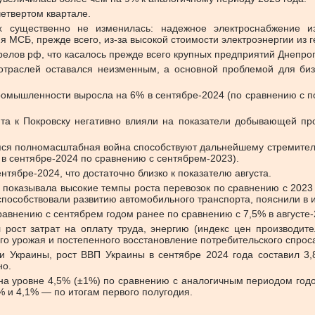
четвертом квартале.
ах существенно не изменилась: надежное электроснабжение из
я МСБ, прежде всего, из-за высокой стоимости электроэнергии из
релов рф, что касалось прежде всего крупных предприятий Днепро
отраслей оставался неизменным, а основной проблемой для биз
мышленности выросла на 6% в сентябре-2024 (по сравнению с пок
нта к Покровску негативно влияли на показатели добывающей пр
ся полномасштабная война способствуют дальнейшему стремительн
 в сентябре-2024 по сравнению с сентябрем-2023).
тябре-2024, что достаточно близко к показателю августа.
е показывала высокие темпы роста перевозок по сравнению с 202
 способствовали развитию автомобильного транспорта, пояснили в и
равнению с сентябрем годом ранее по сравнению с 7,5% в августе-
ост затрат на оплату труда, энергию (индекс цен производит
о урожая и постепенного восстановление потребительского спроса
и Украины, рост ВВП Украины в сентябре 2024 года составил 3,
но.
на уровне 4,5% (±1%) по сравнению с аналогичным периодом годом
% и 4,1% — по итогам первого полугодия.