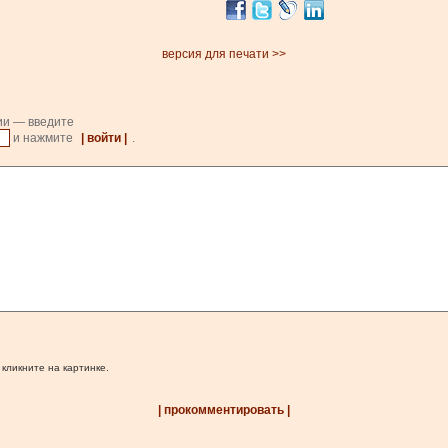
версия для печати >>
ии — введите
и нажмите
| войти |
.
 кликните на картинке.
| прокомментировать |