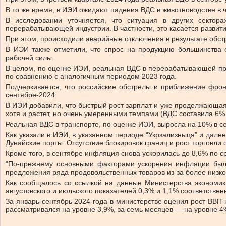
В то же время, в ИЭИ ожидают падения ВДС в животноводстве в 
В исследовании уточняется, что ситуация в других сектор
перерабатывающей индустрии. В частности, это касается развити
При этом, происходили аварийные отключения в результате обст
В ИЭИ также отметили, что спрос на продукцию большинства 
рабочей силы.
В целом, по оценке ИЭИ, реальная ВДС в перерабатывающей про
по сравнению с аналогичным периодом 2023 года.
Подчеркивается, что российские обстрелы и приближение фро
сентябре-2024.
В ИЭИ добавили, что быстрый рост зарплат и уже продолжающая
хотя и растет, но очень умеренными темпами (ВДС составила 6%
Реальная ВДС в транспорте, по оценке ИЭИ, выросла на 10% в сен
Как указали в ИЭИ, в указанном периоде “Укрзализныця” и дале
Дунайские порты. Отсутствие блокировок границ и рост торговли
Кроме того, в сентябре инфляция снова ускорилась до 8,6% по с
“По-прежнему основными факторами ускорения инфляции был р
предложения ряда продовольственных товаров из-за более низког
Как сообщалось со ссылкой на данные Министерства экономик
августовского и июльского показателей 0,3% и 1,1% соответствен
За январь-сентябрь 2024 года в министерстве оценил рост ВВП 
рассматривался на уровне 3,9%, за семь месяцев — на уровне 4