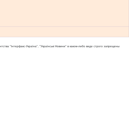
тва "Iнтерфакс-Україна", "Українськi Новини" в каком-либо виде строго запрещены