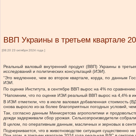
ВВП Украины в третьем квартале 20
[08:20 23 октября 2024 года ]
Реальный валовый внутренний продукт (ВВП) Украины в третье
исследований и политических консультаций (ИЭИ).
“Это медленнее, чем во втором квартале, корда, по данным Го
ИЭИ.
По оценке Института, в сентябре ВВП вырос на 4% по сравнению 
“Напомним, что по оценке ИЭИ реальный ВВП вырос на 4,4% в ию
В ИЭИ отметили, что в июле валовая добавленная стоимость (ВДС
снова выросло из-за более благоприятных погодных условий, чем
Так, согласно данным Минисретсва агрополитики и продовольст
дожди задерживали сбор урожая. Сельхозпроизводители собрали 
В целом, по оперативным данным, масличных и зерновых в сентя
Подчеркивается, что в животноводстве ситуация существенно не
При этом, в третьем квартале 2024 года реальная ВДС в секторе