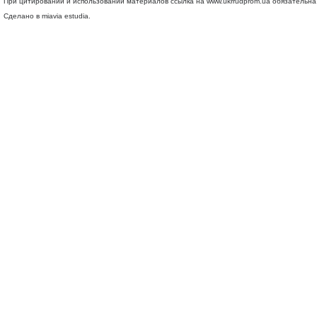
При цитировании и использовании материалов ссылка на
www.ukrrudprom.ua
обязательна.
Сделано в miavia estudia.