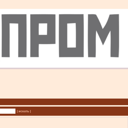
| искать |