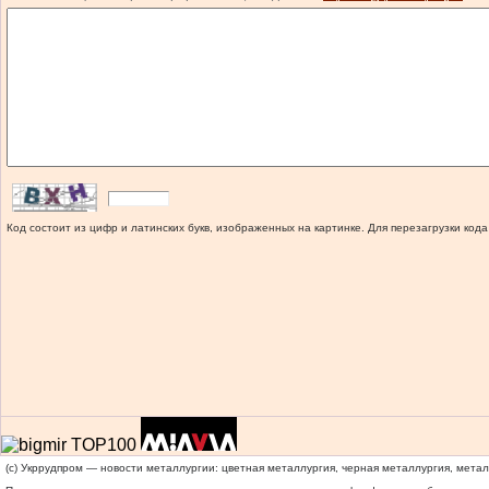
Код состоит из цифр и латинских букв, изображенных на картинке. Для перезагрузки кода
(c) Укррудпром — новости металлургии: цветная металлургия, черная металлургия, мета