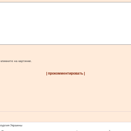
 кликните на картинке.
| прокомментировать |
ллургия Украины