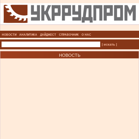
НОВОСТИ
АНАЛИТИКА
ДАЙДЖЕСТ
СПРАВОЧНИК
О НАС
| искать |
НОВОСТЬ