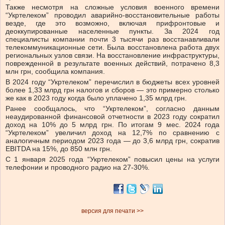
Также несмотря на сложные условия военного времени
“Укртелеком” проводил аварийно-восстановительные работы
везде, где это возможно, включая прифронтовые и
деоккупированные населенные пункты. За 2024 год
специалисты компании почти 3 тысячи раз восстанавливали
телекоммуникационные сети. Была восстановлена работа двух
региональных узлов связи. На восстановление инфраструктуры,
поврежденной в результате военных действий, потрачено 8,3
млн грн, сообщила компания.
В 2024 году “Укртелеком” перечислил в бюджеты всех уровней
более 1,33 млрд грн налогов и сборов — это примерно столько
же как в 2023 году когда было уплачено 1,35 млрд грн.
Ранее сообщалось, что “Укртелеком”, согласно данным
неаудированной финансовой отчетности в 2023 году сократил
доход на 10% до 5 млрд грн. По итогам 9 мес. 2024 года
“Укртелеком” увеличил доход на 12,7% по сравнению с
аналогичным периодом 2023 года — до 3,6 млрд грн, сократив
EBITDA на 15%, до 850 млн грн.
С 1 января 2025 года “Укртелеком” повысил цены на услуги
телефонии и проводного радио на 27-30%.
версия для печати >>