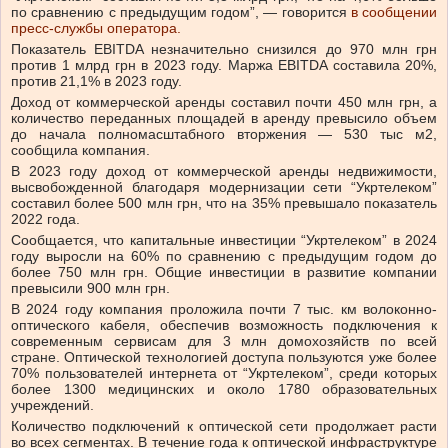
по сравнению с предыдущим годом”, — говорится
в сообщении
пресс-службы оператора.
Показатель EBITDA незначительно снизился до 970 млн грн
против 1 млрд грн в 2023 году. Маржа EBITDA составила 20%,
против 21,1% в 2023 году.
Доход от коммерческой аренды составил почти 450 млн грн, а
количество переданных площадей в аренду превысило объем
до начала полномасштабного вторжения — 530 тыс м2,
сообщила компания.
В 2023 году доход от коммерческой аренды недвижимости,
высвобожденной благодаря модернизации сети “Укртелеком”
составил более 500 млн грн, что на 35% превышало показатель
2022 года.
Сообщается, что капитальные инвестиции “Укртелеком” в 2024
году выросли на 60% по сравнению с предыдущим годом до
более 750 млн грн. Общие инвестиции в развитие компании
превысили 900 млн грн.
В 2024 году компания проложила почти 7 тыс. км волоконно-
оптического кабеля, обеспечив возможность подключения к
современным сервисам для 3 млн домохозяйств по всей
стране. Оптической технологией доступа пользуются уже более
70% пользователей интернета от “Укртелеком”, среди которых
более 1300 медицинских и около 1780 образовательных
учреждений.
Количество подключений к оптической сети продолжает расти
во всех сегментах. В течение года к оптической инфраструктуре