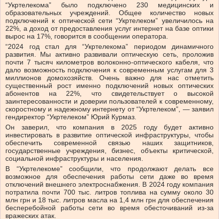
“Укртелекома” было подключено 230 медицинских и
образовательных учреждений. Общее количество новых
подключений к оптической сети “Укртелеком” увеличилось на
22%, а доход от предоставления услуг интернет на базе оптики
вырос на 17%, говорится в сообщении оператора.
“2024 год стал для “Укртелекома” периодом динамичного
развития. Мы активно развивали оптическую сеть, проложив
почти 7 тысяч километров волоконно-оптического кабеля, что
дало возможность подключения к современным услугам для 3
миллионов домохозяйств. Очень важно для нас отметить
существенный рост именно подключений новых оптических
абонентов на 22%, что свидетельствует о высокой
заинтересованности и доверии пользователей к современному,
скоростному и надежному интернету от “Укртелеком”, — заявил
гендиректор “Укртелеком” Юрий Курмаз.
Он заверил, что компания в 2025 году будет активно
инвестировать в развитие оптической инфраструктуры, чтобы
обеспечить современной связью наших защитников,
государственные учреждения, бизнес, объекты критической,
социальной инфраструктуры и населения.
В “Укртелекоме” сообщили, что продолжают делать все
возможное для обеспечения работы сети даже во время
отключений внешнего электроснабжения. В 2024 году компания
потратила почти 700 тыс. литров топлива на сумму около 30
млн грн и 18 тыс. литров масла на 1,4 млн грн для обеспечения
бесперебойной работы сети во время обесточиваний из-за
вражеских атак.