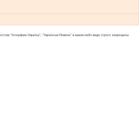
тва "Iнтерфакс-Україна", "Українськi Новини" в каком-либо виде строго запрещены