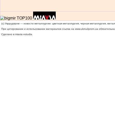
(c) Укррудпром — новости металлургии: цветная металлургия, черная металлургия, мета
При цитировании и использовании материалов ссылка на
www.ukrrudprom.ua
обязательна.
Сделано в miavia estudia.