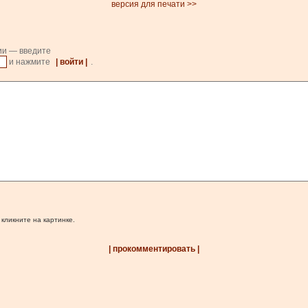
версия для печати >>
ии — введите
и нажмите
| войти |
.
 кликните на картинке.
| прокомментировать |