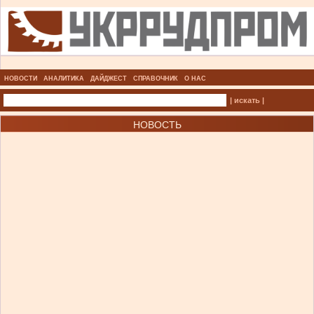
НОВОСТИ
АНАЛИТИКА
ДАЙДЖЕСТ
СПРАВОЧНИК
О НАС
| искать |
НОВОСТЬ