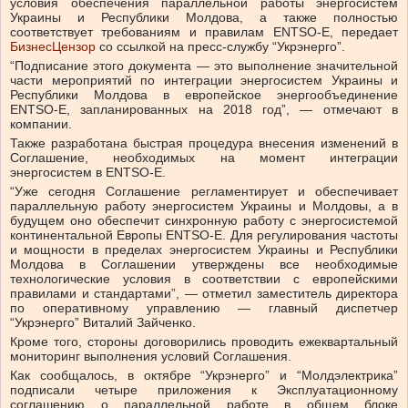
условия обеспечения параллельной работы энергосистем
Украины и Республики Молдова, а также полностью
соответствует требованиям и правилам ENTSO-Е, передает
БизнесЦензор
со ссылкой на пресс-службу “Укрэнерго”.
“Подписание этого документа — это выполнение значительной
части мероприятий по интеграции энергосистем Украины и
Республики Молдова в европейское энергообъединение
ENTSO-Е, запланированных на 2018 год”, — отмечают в
компании.
Также разработана быстрая процедура внесения изменений в
Соглашение, необходимых на момент интеграции
энергосистем в ENTSO-Е.
“Уже сегодня Соглашение регламентирует и обеспечивает
параллельную работу энергосистем Украины и Молдовы, а в
будущем оно обеспечит синхронную работу с энергосистемой
континентальной Европы ENTSO-Е. Для регулирования частоты
и мощности в пределах энергосистем Украины и Республики
Молдова в Соглашении утверждены все необходимые
технологические условия в соответствии с европейскими
правилами и стандартами”, — отметил заместитель директора
по оперативному управлению — главный диспетчер
“Укрэнерго” Виталий Зайченко.
Кроме того, стороны договорились проводить ежеквартальный
мониторинг выполнения условий Соглашения.
Как сообщалось, в октябре “Укрэнерго” и “Молдэлектрика”
подписали четыре приложения к Эксплуатационному
соглашению о параллельной работе в общем блоке