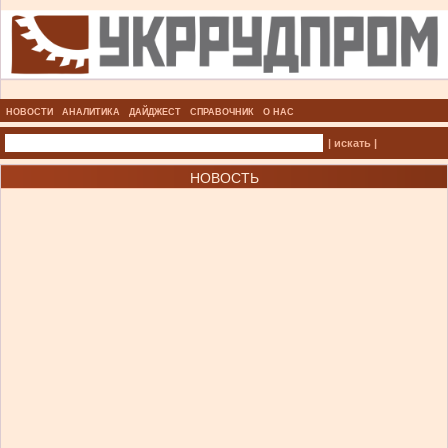
НОВОСТИ
АНАЛИТИКА
ДАЙДЖЕСТ
СПРАВОЧНИК
О НАС
| искать |
НОВОСТЬ