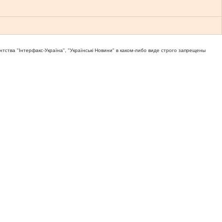
тва "Iнтерфакс-Україна", "Українськi Новини" в каком-либо виде строго запрещены