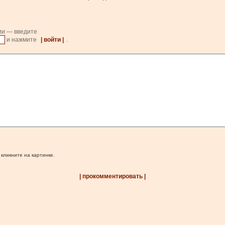
ии — введите
и нажмите
| войти |
.
 кликните на картинке.
| прокомментировать |