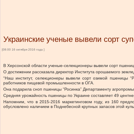
Украинские ученые вывели сорт с
[08:00 16 октября 2016 года ]
В Херсонской области ученые-селекционеры вывели сорт пшениц
О достижении рассказала директор Института орошаемого земл
“Наш институт, селекционеры вывели сорт озимой пшеницы “Р
работников пищевой промышленности в ОГА.
Она подарила сноп пшеницы “Росинка” Департаменту агропромы
Средняя урожайность пшеницы по Украине составляет 49 центнер
Напомним, что в 2015-2016 маркетинговом году, из 160 предл
обусловлено наличием в Поднебесной крупных запасов этой культу