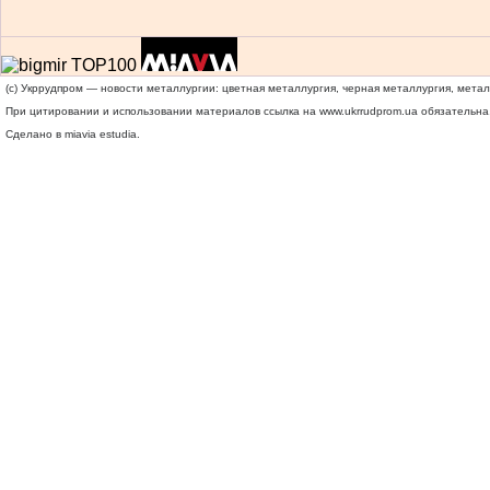
(c) Укррудпром — новости металлургии: цветная металлургия, черная металлургия, мета
При цитировании и использовании материалов ссылка на
www.ukrrudprom.ua
обязательна.
Сделано в miavia estudia.