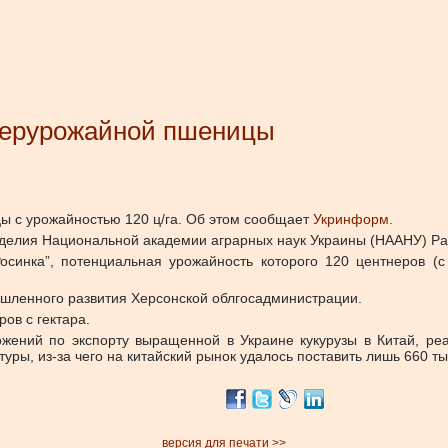
уперурожайной пшеницы
ы с урожайностью 120 ц/га. Об этом сообщает
Укринформ.
еделия Национальной академии аграрных наук Украины (НААНУ) Ра
осинка”, потенциальная урожайность которого 120 центнеров (с
шленного развития Херсонской облгосадминистрации.
ов с гектара.
ожений по экспорту выращенной в Украине кукурузы в Китай, р
ры, из-за чего на китайский рынок удалось поставить лишь 660 ты
версия для печати >>