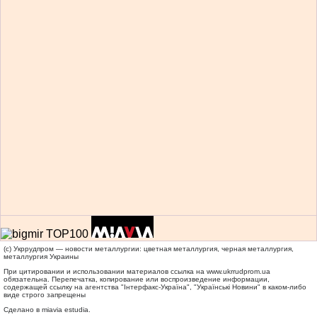
(c) Укррудпром — новости металлургии: цветная металлургия, черная металлургия,
металлургия Украины
При цитировании и использовании материалов ссылка на
www.ukrrudprom.ua
обязательна. Перепечатка, копирование или воспроизведение информации,
содержащей ссылку на агентства "Iнтерфакс-Україна", "Українськi Новини" в каком-либо
виде строго запрещены
Сделано в miavia estudia.