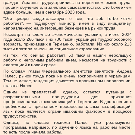
граждан Украины трудоустроились на первичном рынке труда,
прошли обучение или занялись самозанятостью. Это более чем
вдвое больше, чем в сентябре 2023 года.
“Эти цифры свидетельствуют о том, что Job Turbo четко
работает”, — подчеркнул министр, имея в виду инициативу,
направленную на интеграцию беженцев на рынок труда.
Несмотря на сложные экономические условия, в июле 2024
года около 266 тысяч из 700 тысяч украинцев трудоспособного
возраста, приехавших в Германию, работали. Из них около 213
тысяч платили взносы на социальное страхование.
Из тех, кто сейчас работает, 53 тысячи нашли небольшую
работу с неполным рабочим днем, несмотря на трудности с
адаптацией к новой среде.
По словам главы Федерального агентства занятости Андреа
Налес, рынок труда пока не очень восприимчив к украинцам.
Тем не менее, тенденция движется в правильном направлении,
сказала Налес.
Одним из препятствий, однако, остается путаница с
разрешительными процедурами для признания
профессиональных квалификаций в Германии. В дополнение к
проблемам с признанием профессиональных квалификаций,
язык пока является ограничивающим фактором в процессе
трудоустройства.
Однако, по словам госпожи Налес, уже реализуются
программы, например, по изучению языка на рабочем месте,
то есть после начала работы.