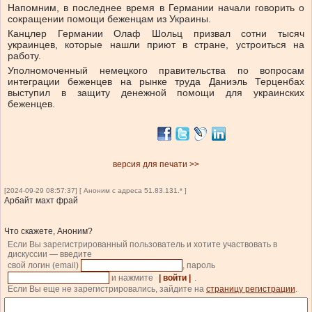
Напомним, в последнее время в Германии начали говорить о
сокращении помощи беженцам из Украины.
Канцлер Германии Олаф Шольц призвал сотни тысяч
украинцев, которые нашли приют в стране, устроиться на
работу.
Уполномоченный немецкого правительства по вопросам
интеграции беженцев на рынке труда Даниэль Терценбах
выступил в защиту денежной помощи для украинских
беженцев.
версия для печати >>
[2024-09-29 08:57:37] [ Аноним с адреса 51.83.131.* ]
Арбайт махт фрай
Что скажете, Аноним?
Если Вы зарегистрированный пользователь и хотите участвовать в
дискуссии — введите
свой логин (email)
, пароль
и нажмите
| войти |
.
Если Вы еще не зарегистрировались, зайдите на
страницу регистрации
.