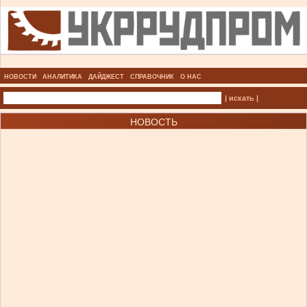
НОВОСТИ
АНАЛИТИКА
ДАЙДЖЕСТ
СПРАВОЧНИК
О НАС
| искать |
НОВОСТЬ