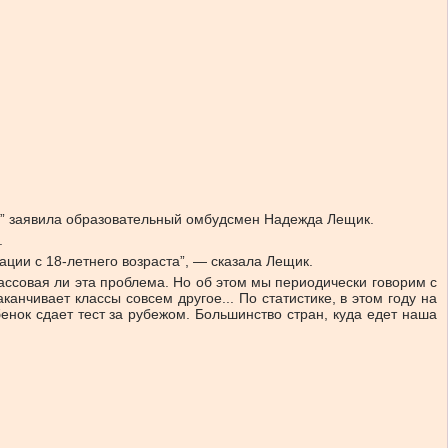
ина” заявила образовательный омбудсмен Надежда Лещик.
.
ции с 18-летнего возраста”, — сказала Лещик.
 массовая ли эта проблема. Но об этом мы периодически говорим с
анчивает классы совсем другое... По статистике, в этом году на
нок сдает тест за рубежом. Большинство стран, куда едет наша