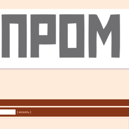
| искать |