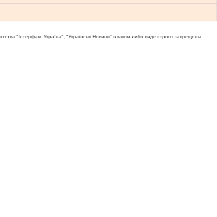
тва "Iнтерфакс-Україна", "Українськi Новини" в каком-либо виде строго запрещены