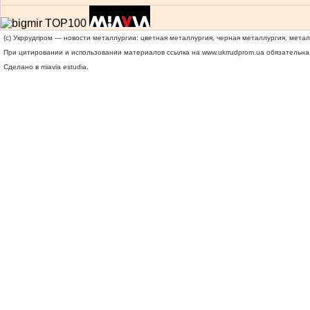
(c) Укррудпром — новости металлургии: цветная металлургия, черная металлургия, мета
При цитировании и использовании материалов ссылка на
www.ukrrudprom.ua
обязательна.
Сделано в miavia estudia.