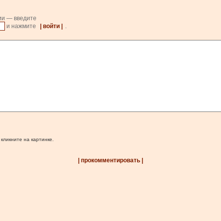
ии — введите
и нажмите
| войти |
.
 кликните на картинке.
| прокомментировать |