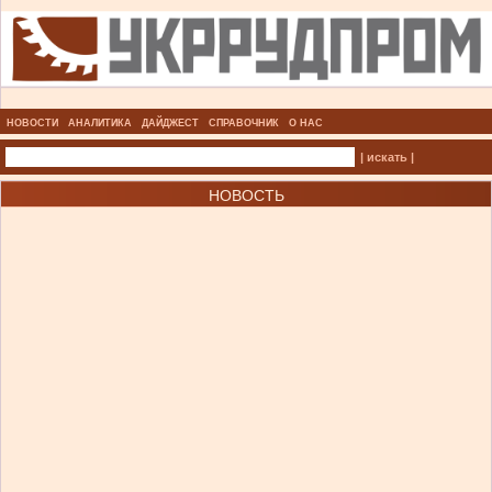
НОВОСТИ
АНАЛИТИКА
ДАЙДЖЕСТ
СПРАВОЧНИК
О НАС
| искать |
НОВОСТЬ