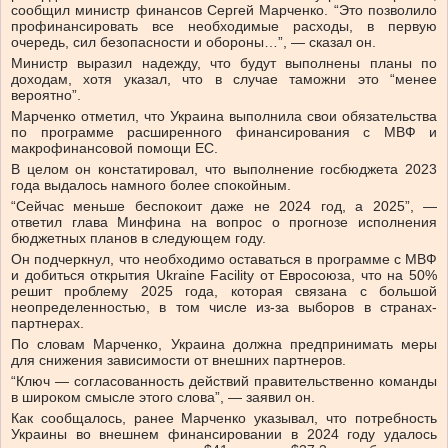
сообщил министр финансов Сергей Марченко. “Это позволило
профинансировать все необходимые расходы, в первую
очередь, сил безопасности и обороны…”, — сказал он.
Министр выразил надежду, что будут выполнены планы по
доходам, хотя указал, что в случае таможни это “менее
вероятно”.
Марченко отметил, что Украина выполнила свои обязательства
по программе расширенного финансирования с МВФ и
макрофинансовой помощи ЕС.
В целом он констатировал, что выполнение госбюджета 2023
года выдалось намного более спокойным.
“Сейчас меньше беспокоит даже не 2024 год, а 2025”, —
ответил глава Минфина на вопрос о прогнозе исполнения
бюджетных планов в следующем году.
Он подчеркнул, что необходимо оставаться в программе с МВФ
и добиться открытия Ukraine Facility от Евросоюза, что на 50%
решит проблему 2025 года, которая связана с большой
неопределенностью, в том числе из-за выборов в странах-
партнерах.
По словам Марченко, Украина должна предпринимать меры
для снижения зависимости от внешних партнеров.
“Ключ — согласованность действий правительственно команды
в широком смысле этого слова”, — заявил он.
Как сообщалось, ранее Марченко указывал, что потребность
Украины во внешнем финансировании в 2024 году удалось