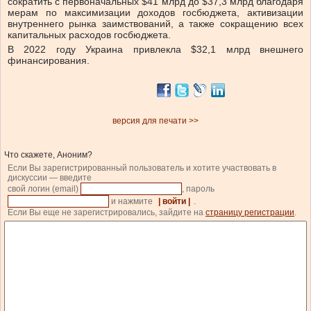
сократить с первоначальных $41 млрд до $37,3 млрд благодаря
мерам по максимизации доходов госбюджета, активизации
внутреннего рынка заимствований, а также сокращению всех
капитальных расходов госбюджета.
В 2022 году Украина привлекла $32,1 млрд внешнего
финансирования.
версия для печати >>
Что скажете, Аноним?
Если Вы зарегистрированный пользователь и хотите участвовать в
дискуссии — введите
свой логин (email)
, пароль
и нажмите
| войти |
.
Если Вы еще не зарегистрировались, зайдите на
страницу регистрации
.