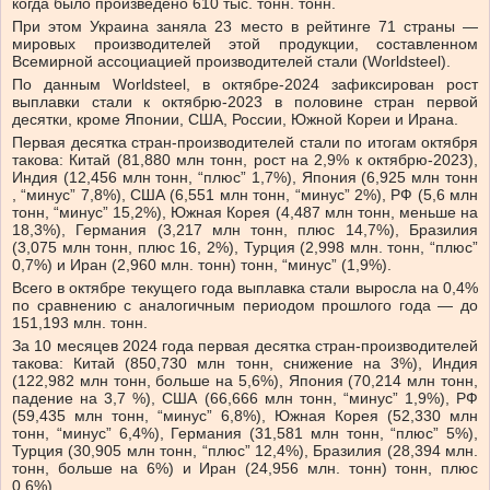
когда было произведено 610 тыс. тонн. тонн.
При этом Украина заняла 23 место в рейтинге 71 страны —
мировых производителей этой продукции, составленном
Всемирной ассоциацией производителей стали (Worldsteel).
По данным Worldsteel, в октябре-2024 зафиксирован рост
выплавки стали к октябрю-2023 в половине стран первой
десятки, кроме Японии, США, России, Южной Кореи и Ирана.
Первая десятка стран-производителей стали по итогам октября
такова: Китай (81,880 млн тонн, рост на 2,9% к октябрю-2023),
Индия (12,456 млн тонн, “плюс” 1,7%), Япония (6,925 млн тонн
, “минус” 7,8%), США (6,551 млн тонн, “минус” 2%), РФ (5,6 млн
тонн, “минус” 15,2%), Южная Корея (4,487 млн ​​тонн, меньше на
18,3%), Германия (3,217 млн ​​тонн, плюс 14,7%), Бразилия
(3,075 млн тонн, плюс 16, 2%), Турция (2,998 млн. тонн, “плюс”
0,7%) и Иран (2,960 млн. тонн) тонн, “минус” (1,9%).
Всего в октябре текущего года выплавка стали выросла на 0,4%
по сравнению с аналогичным периодом прошлого года — до
151,193 млн. тонн.
За 10 месяцев 2024 года первая десятка стран-производителей
такова: Китай (850,730 млн тонн, снижение на 3%), Индия
(122,982 млн тонн, больше на 5,6%), Япония (70,214 млн тонн,
падение на 3,7 %), США (66,666 млн тонн, “минус” 1,9%), РФ
(59,435 млн тонн, “минус” 6,8%), Южная Корея (52,330 млн
тонн, “минус” 6,4%), Германия (31,581 млн тонн, “плюс” 5%),
Турция (30,905 млн тонн, “плюс” 12,4%), Бразилия (28,394 млн.
тонн, больше на 6%) и Иран (24,956 млн. тонн) тонн, плюс
0,6%).