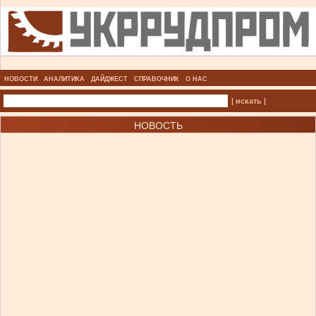
НОВОСТИ
АНАЛИТИКА
ДАЙДЖЕСТ
СПРАВОЧНИК
О НАС
| искать |
НОВОСТЬ