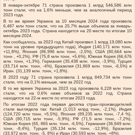
В январе-октябре 71 страна произвела 1 млрд 546,586 млн
тонн стали, что на 1,6% меньше, чем за аналогичный период
2023 года.
В то же время Украина за 10 месяцев 2024 года произвела
6,487 млн ​​тонн стали, что на 25,7% выше объемов за январь-
октябрь 2023 года. Страна находится на 20 месте по итогам 10
месяцев-2024.
Как сообщалось, за 2023 год Китай произвел 1 млрд 19,080 млн
тонн на уровне предыдущего года), Индия (140,171 млн тонн,
+11,8%), Япония (86,996 млн тонн, -2,5%), США (80,664 млн
тонн , +0,2%), РФ (75,8 млн тонн, +5,6%), Южная Корея (66,676
млн. тонн, +1,3%), Германия (35,438 млн. тонн, -3,9%), Турция
(33,714 млн. тонн, -4%), Бразилия (31,869 млн. тонн, -6,5%) и
Иран. (31,139 млн. тонн, +1,8%).
В 2023 году 71 страна произвела 1 млрд 849,734 млн тонн
стали, что на 0,1% меньше, чем за 2022 год.
В то же время Украина за 2023 год произвела 6,228 млн тонн
стали, что на 0,6% ниже объемов за 2022 год. Страна
находится на 22-м месте по итогам 2023 года.
По итогам 2022 года первая десятка стран-производителей
стали выглядела так: Китай (1,013 млрд тонн, -2,1%), Индия
(124,720 млн тонн, +5,5%), Япония (89,235 млн тонн, -7,4 %),
США (80,715 млн тонн, -5,9%), РФ (71,5 млн тонн, -7,2%),
Южная Корея (65, 865 млн. тонн, -6,5%), Германия (36,849 млн.
тонн, -8,4%), Турция (35,134 млн. тонн, -12,9%), Бразилия
(33,972 млн. тонн, -5, 8%) и Иран (30,593 млн. тонн, +8%).