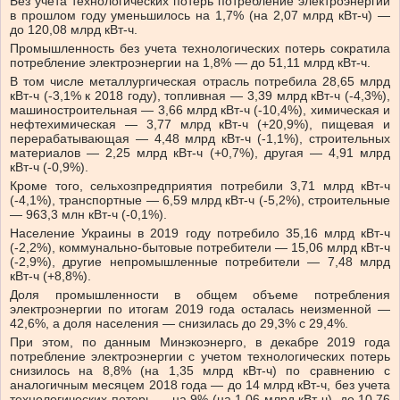
Без учета технологических потерь потребление электроэнергии
в прошлом году уменьшилось на 1,7% (на 2,07 млрд кВт-ч) —
до 120,08 млрд кВт-ч.
Промышленность без учета технологических потерь сократила
потребление электроэнергии на 1,8% — до 51,11 млрд кВт-ч.
В том числе металлургическая отрасль потребила 28,65 млрд
кВт-ч (-3,1% к 2018 году), топливная — 3,39 млрд кВт-ч (-4,3%),
машиностроительная — 3,66 млрд кВт-ч (-10,4%), химическая и
нефтехимическая — 3,77 млрд кВт-ч (+20,9%), пищевая и
перерабатывающая — 4,48 млрд кВт-ч (-1,1%), строительных
материалов — 2,25 млрд кВт-ч (+0,7%), другая — 4,91 млрд
кВт-ч (-0,9%).
Кроме того, сельхозпредприятия потребили 3,71 млрд кВт-ч
(-4,1%), транспортные — 6,59 млрд кВт-ч (-5,2%), строительные
— 963,3 млн кВт-ч (-0,1%).
Население Украины в 2019 году потребило 35,16 млрд кВт-ч
(-2,2%), коммунально-бытовые потребители — 15,06 млрд кВт-ч
(-2,9%), другие непромышленные потребители — 7,48 млрд
кВт-ч (+8,8%).
Доля промышленности в общем объеме потребления
электроэнергии по итогам 2019 года осталась неизменной —
42,6%, а доля населения — снизилась до 29,3% с 29,4%.
При этом, по данным Минэкоэнерго, в декабре 2019 года
потребление электроэнергии с учетом технологических потерь
снизилось на 8,8% (на 1,35 млрд кВт-ч) по сравнению с
аналогичным месяцем 2018 года — до 14 млрд кВт-ч, без учета
технологических потерь — на 9% (на 1,06 млрд кВт-ч), до 10,76