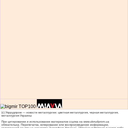
(c) Укррудпром — новости металлургии: цветная металлургия, черная металлургия,
металлургия Украины
При цитировании и использовании материалов ссылка на
www.ukrrudprom.ua
обязательна. Перепечатка, копирование или воспроизведение информации,
содержащей ссылку на агентства "Iнтерфакс-Україна", "Українськi Новини" в каком-либо