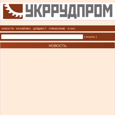
НОВОСТИ
АНАЛИТИКА
ДАЙДЖЕСТ
СПРАВОЧНИК
О НАС
| искать |
НОВОСТЬ