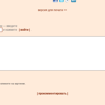
версия для печати >>
ии — введите
и нажмите
| войти |
.
 кликните на картинке.
| прокомментировать |