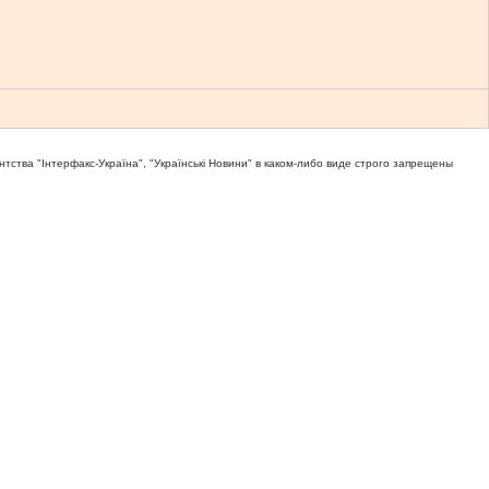
тва "Iнтерфакс-Україна", "Українськi Новини" в каком-либо виде строго запрещены