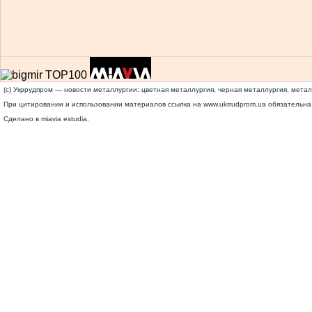
(c) Укррудпром — новости металлургии: цветная металлургия, черная металлургия, мета
При цитировании и использовании материалов ссылка на
www.ukrrudprom.ua
обязательна.
Сделано в miavia estudia.