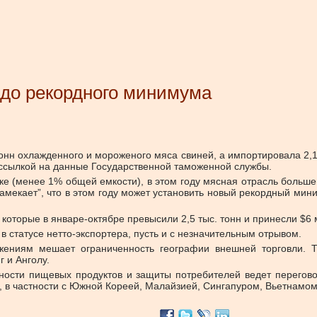
 до рекордного минимума
тонн охлажденного и мороженого мяса свиней, а импортировала 2,
 ссылкой на данные Государственной таможенной службы.
е (менее 1% общей емкости), в этом году мясная отрасль больше 
намекает”, что в этом году может установить новый рекордный ми
которые в январе-октябре превысили 2,5 тыс. тонн и принесли $6 
в статусе нетто-экспортера, пусть и с незначительным отрывом.
жениям мешает ограниченность географии внешней торговли. Т
 и Анголу.
ности пищевых продуктов и защиты потребителей ведет перегов
 в частности с Южной Кореей, Малайзией, Сингапуром, Вьетнамом 