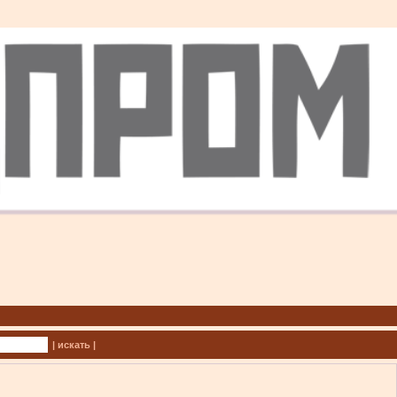
| искать |