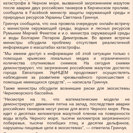
катастрофе в Черном море, вызванной загрязнением мазутом
после аварии двух российских танкеров в Керченском проливе,
сообщила в Facebook министр защиты окружающей среды и
природных ресурсов Украины Светлана Гринчук.
Гринчук сообщила, что она провела очередную онлайн-встречу
с министром окружающей среды, водных и лесных ресурсов
Румынии Мирчей Фекетом и и.о. министра окружающей среды
и воды Болгарии Петаром Димитровым. Во время встречи
министры обсудили проблему отсутствия реалистичной
информации о масштабах катастрофы.
“Мы имеем доступ к информации об этой ситуации только с
помощью крымских локальных медиа и ограниченного
количества спутниковых снимков. На сегодня снимки
демонстрируют, что загрязнение российским мазутом достигло
города Евпатория. УкрНЦЕМ продолжает осуществлять
наблюдение за развитием чрезвычайного происшествия с
помощью имеющихся средств”, — написала Гринчук.
Также министры обсудили возникшие риски для экосистемы
Черноморского бассейна.
“Несмотря на то, что математические модели не
демонстрируют движение пятна на запад, последствия аварии
российских танкеров несут риски для всего Черного моря. Речь
идет о десятках километров мазутной пленки на поверхности
воды вглубь Черного моря, тысячи километров загрязненного
побережья, тысячи погибших птиц и десятки дельфинов,
нарушены пищевые цепи в экосистемах”, — отметила Гринчук.