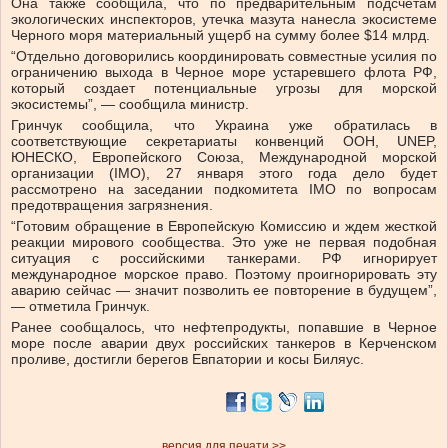
Она также сообщила, что по предварительным подсчетам
экологических инспекторов, утечка мазута нанесла экосистеме
Черного моря материальный ущерб на сумму более $14 млрд.
“Отдельно договорились координировать совместные усилия по
ограничению выхода в Черное море устаревшего флота РФ,
который создает потенциальные угрозы для морской
экосистемы”, — сообщила министр.
Гринчук сообщила, что Украина уже обратилась в
соответствующие секретариаты конвенций ООН, UNEP,
ЮНЕСКО, Европейского Союза, Международной морской
организации (IMO), 27 января этого года дело будет
рассмотрено на заседании подкомитета IMO по вопросам
предотвращения загрязнения.
“Готовим обращение в Европейскую Комиссию и ждем жесткой
реакции мирового сообщества. Это уже не первая подобная
ситуация с российскими танкерами. РФ игнорирует
международное морское право. Поэтому проигнорировать эту
аварию сейчас — значит позволить ее повторение в будущем”,
— отметила Гринчук.
Ранее сообщалось, что нефтепродукты, попавшие в Черное
море после аварии двух российских танкеров в Керченском
проливе, достигли берегов Евпатории и косы Биляус.
версия для печати >>