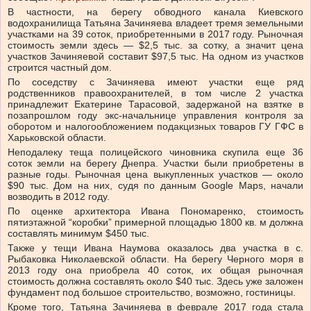
В частности, на берегу обводного канала Киевского
водохранилища Татьяна Зачиняева владеет тремя земельными
участками на 39 соток, приобретенными в 2017 году. Рыночная
стоимость земли здесь — $2,5 тыс. за сотку, а значит цена
участков Зачиняевой составит $97,5 тыс. На одном из участков
строится частный дом.
По соседству с Зачиняева имеют участки еще ряд
родственников правоохранителей, в том числе 2 участка
принадлежит Екатерине Тарасовой, задержаной на взятке в
позапрошлом году экс-начальнице управления контроля за
оборотом и налогообложением подакцизных товаров ГУ ГФС в
Харьковской области.
Неподалеку теща полицейского чиновника скупила еще 36
соток земли на берегу Днепра. Участки были приобретены в
разные годы. Рыночная цена выкупленных участков — около
$90 тыс. Дом на них, судя по данным Google Maps, начали
возводить в 2012 году.
По оценке архитектора Ивана Пономаренко, стоимость
пятиэтажной “коробки” примерной площадью 1800 кв. м должна
составлять минимум $450 тыс.
Также у тещи Ивана Наумова оказалось два участка в с.
Рыбаковка Николаевской области. На берегу Черного моря в
2013 году она приобрела 40 соток, их общая рыночная
стоимость должна составлять около $40 тыс. Здесь уже заложен
фундамент под большое строительство, возможно, гостиницы.
Кроме того, Татьяна Зачиняева в феврале 2017 года стала