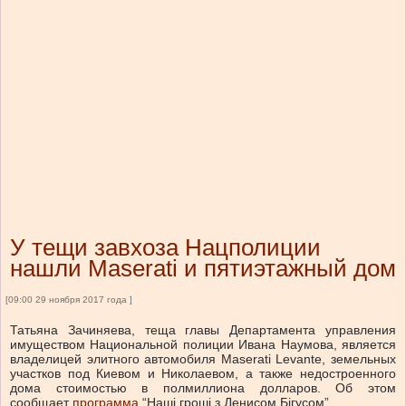
У тещи завхоза Нацполиции
нашли Maserati и пятиэтажный дом
[09:00 29 ноября 2017 года ]
Татьяна Зачиняева, теща главы Департамента управления
имуществом Национальной полиции Ивана Наумова, является
владелицей элитного автомобиля Maserati Levante, земельных
участков под Киевом и Николаевом, а также недостроенного
дома стоимостью в полмиллиона долларов. Об этом
сообщает
программа
“Наші гроші з Денисом Бігусом”.