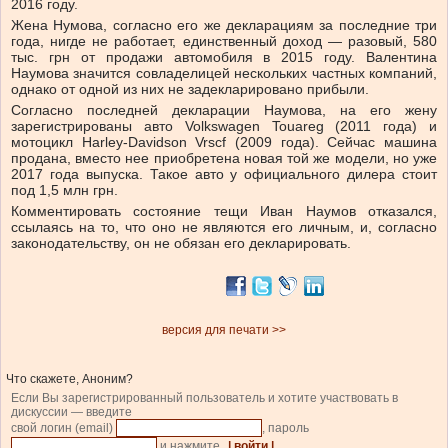
2016 году.
Жена Нумова, согласно его же декларациям за последние три
года, нигде не работает, единственный доход — разовый, 580
тыс. грн от продажи автомобиля в 2015 году. Валентина
Наумова значится совладелицей нескольких частных компаний,
однако от одной из них не задекларировано прибыли.
Согласно последней декларации Наумова, на его жену
зарегистрированы авто Volkswagen Touareg (2011 года) и
мотоцикл Harley-Davidson Vrscf (2009 года). Сейчас машина
продана, вместо нее приобретена новая той же модели, но уже
2017 года выпуска. Такое авто у официального дилера стоит
под 1,5 млн грн.
Комментировать состояние тещи Иван Наумов отказался,
ссылаясь на то, что оно не являются его личным, и, согласно
законодательству, он не обязан его декларировать.
версия для печати >>
Что скажете, Аноним?
Если Вы зарегистрированный пользователь и хотите участвовать в
дискуссии — введите
свой логин (email)
, пароль
и нажмите
| войти |
.