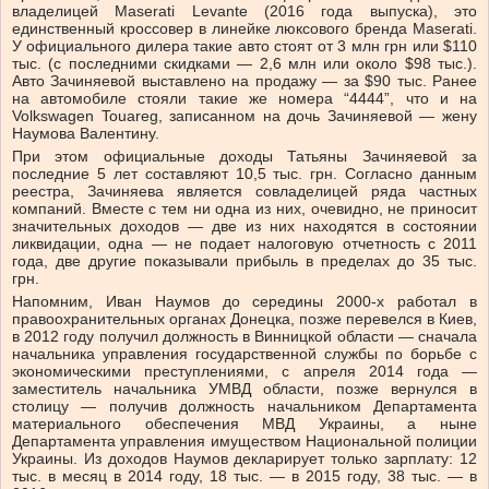
владелицей Maserati Levante (2016 года выпуска), это
единственный кроссовер в линейке люксового бренда Maserati.
У официального дилера такие авто стоят от 3 млн грн или $110
тыс. (с последними скидками — 2,6 млн или около $98 тыс.).
Авто Зачиняевой выставлено на продажу — за $90 тыс. Ранее
на автомобиле стояли такие же номера “4444”, что и на
Volkswagen Touareg, записанном на дочь Зачиняевой — жену
Наумова Валентину.
При этом официальные доходы Татьяны Зачиняевой за
последние 5 лет составляют 10,5 тыс. грн. Согласно данным
реестра, Зачиняева является совладелицей ряда частных
компаний. Вместе с тем ни одна из них, очевидно, не приносит
значительных доходов — две из них находятся в состоянии
ликвидации, одна — не подает налоговую отчетность с 2011
года, две другие показывали прибыль в пределах до 35 тыс.
грн.
Напомним, Иван Наумов до середины 2000-х работал в
правоохранительных органах Донецка, позже перевелся в Киев,
в 2012 году получил должность в Винницкой области — сначала
начальника управления государственной службы по борьбе с
экономическими преступлениями, с апреля 2014 года —
заместитель начальника УМВД области, позже вернулся в
столицу — получив должность начальником Департамента
материального обеспечения МВД Украины, а ныне
Департамента управления имуществом Национальной полиции
Украины. Из доходов Наумов декларирует только зарплату: 12
тыс. в месяц в 2014 году, 18 тыс. — в 2015 году, 38 тыс. — в