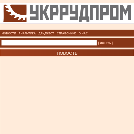
НОВОСТИ
АНАЛИТИКА
ДАЙДЖЕСТ
СПРАВОЧНИК
О НАС
| искать |
НОВОСТЬ