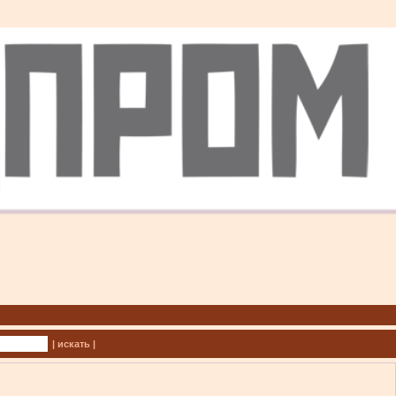
| искать |