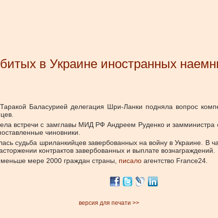
убитых в Украине иностранных наемн
 Таракой Баласурией делегация Шри-Ланки подняла вопрос комп
йцев.
овела встречи с замглавы МИД РФ Андреем Руденко и замминистра
поставленные чиновники.
лась судьба шриланкийцев завербованных на войну в Украине. В ч
расторжении контрактов завербованных и выплате вознаграждений
по меньше мере 2000 граждан страны,
писало
агентство France24.
версия для печати >>