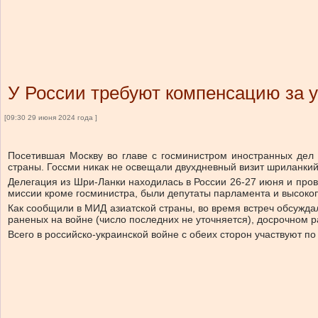
У России требуют компенсацию за 
[09:30 29 июня 2024 года ]
Посетившая Москву во главе с госминистром иностранных дел
страны. Госсми никак не освещали двухдневный визит шриланки
Делегация из Шри-Ланки находилась в России 26-27 июня и пр
миссии кроме госминистра, были депутаты парламента и высоко
Как сообщили в МИД азиатской страны, во время встреч обсужда
раненых на войне (число последних не уточняется), досрочном 
Всего в российско-украинской войне с обеих сторон участвуют 