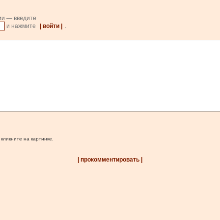
ии — введите
и нажмите
| войти |
.
 кликните на картинке.
| прокомментировать |