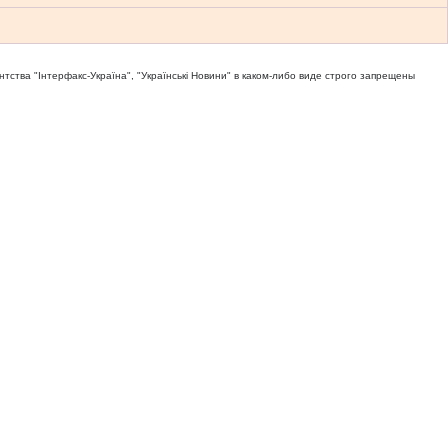
тва "Iнтерфакс-Україна", "Українськi Новини" в каком-либо виде строго запрещены