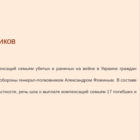
иков
енсаций семьям убитых и раненых на войне в Украине граждан
 обороны генерал-полковником Александром Фоминым. В составе
астности, речь шла о выплате компенсаций семьям 17 погибших и
.