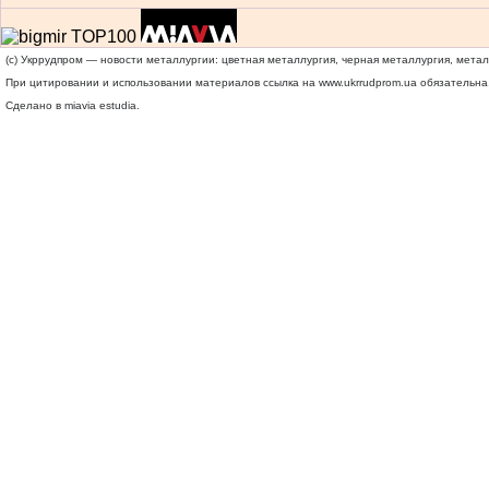
(c) Укррудпром — новости металлургии: цветная металлургия, черная металлургия, мета
При цитировании и использовании материалов ссылка на
www.ukrrudprom.ua
обязательна.
Сделано в miavia estudia.