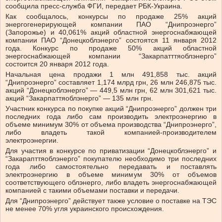
сообщила пресс-служба ФГИ, передает РБК-Украина.
Как сообщалось, конкурсы по продаже 25% акций
энергогенерирующей компании ПАО “Днипроэнерго”
(Запорожье) и 40,061% акций областной энергоснабжающей
компании ПАО “Донецкоблэнерго” состоятся 11 января 2012
года. Конкурс по продаже 50% акций областной
энергоснабжающей компании “Закарпатттяоблэнерго”
состоится 20 января 2012 года.
Начальная цена продажи 1 млн 491,858 тыс. акций
“Днипроэнерго” составляет 1,174 млрд грн, 26 млн 246,875 тыс.
акций “Донецкоблэнерго” — 449,5 млн грн, 62 млн 301,621 тыс.
акций “Закарпаттяоблэнерго” — 135 млн грн.
Участник конкурса по покупке акций “Днипроэнерго” должен три
последних года либо сам производить электроэнергию в
объеме минимум 30% от объема производства “Днипроэнерго”,
либо владеть такой компанией-производителем
электроэнергии.
Для участия в конкурсе по приватизации “Донецкоблэнерго” и
“Закарапттяоблэнерго” покупателю необходимо три последних
года либо самостоятельно передавать и поставлять
электроэнергию в объеме минимум 30% от объемов
соответствующего облэнерго, либо владеть энергоснабжающей
компанией с такими объемами поставки и передачи.
Для “Днипроэнерго” действует также условие о поставке на ТЭС
не менее 70% угля украинского происхождения.