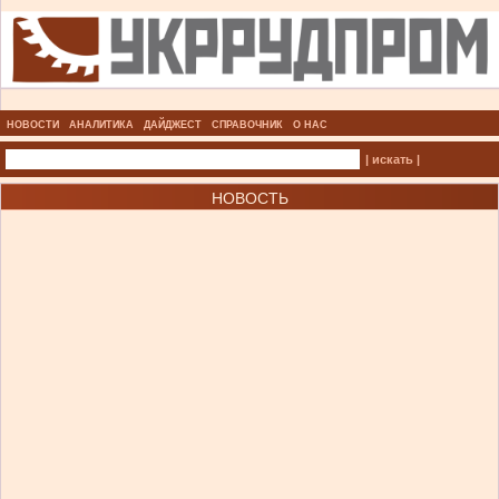
НОВОСТИ
АНАЛИТИКА
ДАЙДЖЕСТ
СПРАВОЧНИК
О НАС
| искать |
НОВОСТЬ