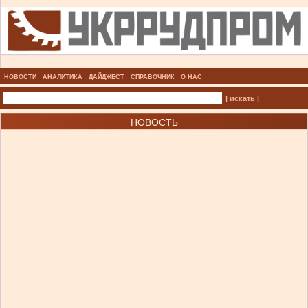
НОВОСТИ
АНАЛИТИКА
ДАЙДЖЕСТ
СПРАВОЧНИК
О НАС
| искать |
НОВОСТЬ