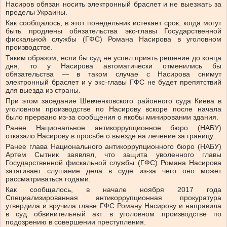
Насиров обязан носить электронный браслет и не выезжать за
пределы Украины.
Как сообщалось, в этот понедельник истекает срок, когда могут
быть продлены обязательства экс-главы Государственной
фискальной службы (ГФС) Романа Насирова в уголовном
производстве.
Таким образом, если бы суд не успел приять решение до конца
дня, то у Насирова автоматически отменились бы
обязательства — в таком случае с Насирова снимут
электронный браслет и у экс-главы ГФС не будет препятствий
для выезда из страны.
При этом заседание Шевченковского районного суда Киева в
уголовном производстве по Насирову вскоре после начала
было прервано из-за сообщения о якобы минировании здания.
Ранее Национальное антикоррупционное бюро (НАБУ)
отказало Насирову в просьбе о выезде на лечение за границу.
Ранее глава Национального антикоррупционного бюро (НАБУ)
Артем Сытник заявлял, что защита уволенного главы
Государственной фискальной службы (ГФС) Романа Насирова
затягивает слушание дела в суде из-за чего оно может
рассматриваться годами.
Как сообщалось, в начале ноября 2017 года
Специализированная антикоррупционная прокуратура
утвердила и вручила главе ГФС Роману Насирову и направила
в суд обвинительный акт в уголовном производстве по
подозрению в совершении преступления.