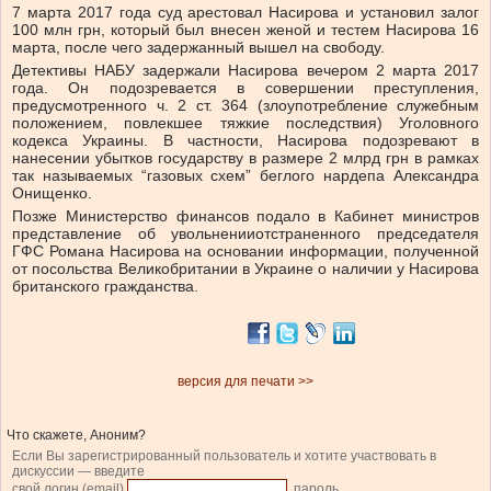
7 марта 2017 года суд арестовал Насирова и установил залог
100 млн грн, который был внесен женой и тестем Насирова 16
марта, после чего задержанный вышел на свободу.
Детективы НАБУ задержали Насирова вечером 2 марта 2017
года. Он подозревается в совершении преступления,
предусмотренного ч. 2 ст. 364 (злоупотребление служебным
положением, повлекшее тяжкие последствия) Уголовного
кодекса Украины. В частности, Насирова подозревают в
нанесении убытков государству в размере 2 млрд грн в рамках
так называемых “газовых схем” беглого нардепа Александра
Онищенко.
Позже Министерство финансов подало в Кабинет министров
представление об увольненииотстраненного председателя
ГФС Романа Насирова на основании информации, полученной
от посольства Великобритании в Украине о наличии у Насирова
британского гражданства.
версия для печати >>
Что скажете, Аноним?
Если Вы зарегистрированный пользователь и хотите участвовать в
дискуссии — введите
свой логин (email)
, пароль