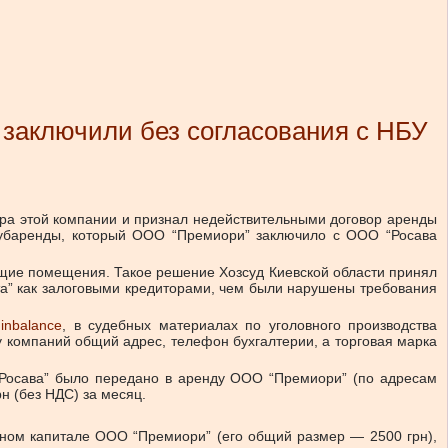
 заключили без согласования с НБУ
ора этой компании и признал недействительными договор аренды
субаренды, который ООО “Премиори” заключило с ООО “Росава
ющие помещения. Такое решение Хозсуд Киевской области принял
та” как залоговыми кредиторами, чем были нарушены требования
inbalance
, в судебных материалах по уголовного производства
 компаний общий адрес, телефон бухгалтерии, а торговая марка
 “Росава” было передано в аренду ООО “Премиори” (по адресам
рн (без НДС) за месяц.
авном капитале ООО “Премиори” (его общий размер — 2500 грн),