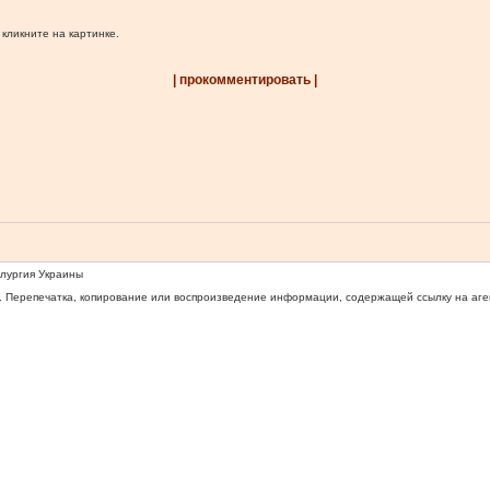
 кликните на картинке.
| прокомментировать |
ллургия Украины
 Перепечатка, копирование или воспроизведение информации, содержащей ссылку на агентс