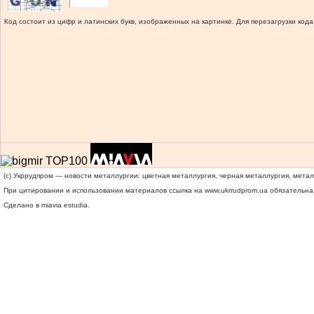
Код состоит из цифр и латинских букв, изображенных на картинке. Для перезагрузки кода
(c) Укррудпром — новости металлургии: цветная металлургия, черная металлургия, мета
При цитировании и использовании материалов ссылка на
www.ukrrudprom.ua
обязательна.
Сделано в miavia estudia.