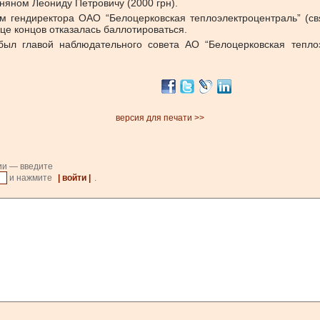
няном Леониду Петровичу (2000 грн).
м гендиректора ОАО “Белоцерковская теплоэлектроцентраль” (св
нце концов отказалась баллотироваться.
был главой наблюдательного совета АО “Белоцерковская тепло
версия для печати >>
ии — введите
и нажмите
| войти |
.