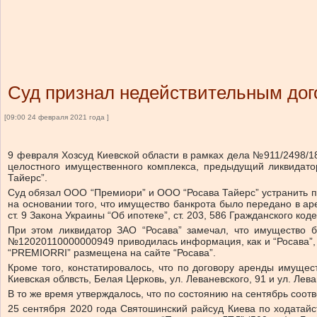
Суд признал недействительным дог
[09:00 24 февраля 2021 года ]
9 февраля Хозсуд Киевской области в рамках дела №911/2498/1
целостного имущественного комплекса, предыдущий ликвидат
Тайерс”.
Суд обязал ООО “Премиори” и ООО “Росава Тайерс” устранить п
на основании того, что имущество банкрота было передано в а
ст. 9 Закона Украины “Об ипотеке”, ст. 203, 586 Гражданского коде
При этом ликвидатор ЗАО “Росава” замечал, что имущество
№12020110000000949 приводилась информация, как и “Росава”, 
“PREMIORRI” размещена на сайте “Росава”.
Кроме того, констатировалось, что по договору аренды имуще
Киевская облвсть, Белая Церковь, ул. Леваневского, 91 и ул. Лев
В то же время утверждалось, что по состоянию на сентябрь соот
25 сентября 2020 года Святошинский райсуд Киева по ходатайс