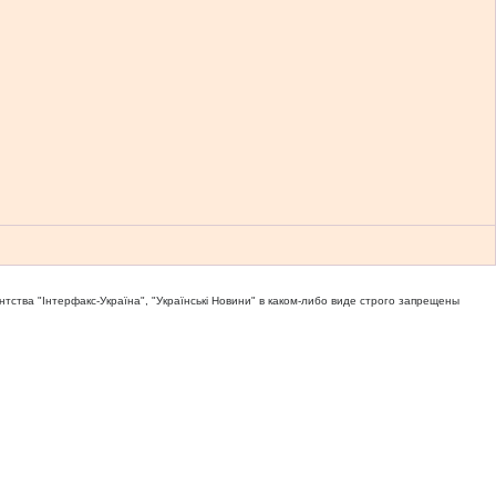
тва "Iнтерфакс-Україна", "Українськi Новини" в каком-либо виде строго запрещены