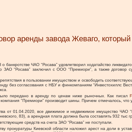
овор аренды завода Жеваго, который
8 о банкротстве ЧАО “Росава” удовлетворил ходатайство ликвидат
ор ЗАО “Росава” заключил с ООО “Премиори”, а также договор 
репятствия в пользовании имуществом и освободить соответству
ренду без согласования с НБУ и финкомпаниям “Инвестохиллс Вес
кса.
 было передано в аренду по ценам ниже рыночных. Как писал
F
компания “Премиори” производит шины. Причем отмечалось, что у
ства от 01.04.2020, все движимое и недвижимое имущество ЧАО
аневского, 83), а арендная плата должна была составлять 932 тыс г
ветствующие средств на счета ЗАО “Росава” не поступали.
тву прокуратуры Киевской области наложил арест на доли в уст