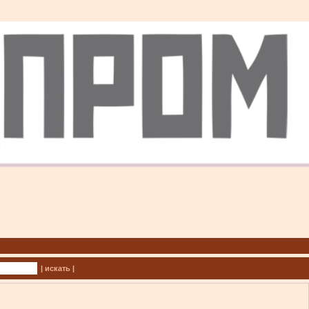
| искать |