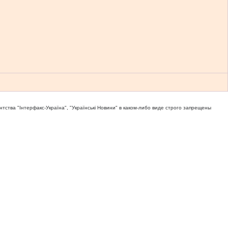
тва "Iнтерфакс-Україна", "Українськi Новини" в каком-либо виде строго запрещены