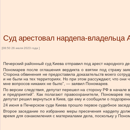
Суд арестовал нардепа-владельца A
[08:50 26 июля 2023 года ]
Печерский районный суд Киева отправил под арест народного д
Пономарев после оглашения вердикта о взятии под стражу заяви
Сторона обвинения не предоставила доказательств моего сотрудн
и не были на тех территориях. Но при этом рассуждают, что они ч
мне вопросов никаких не было”, — заявил Пономарев.
По версии следствия, депутат перешел на сторону РФ в начале в
и предприятий”. Как полагают правоохранители, Пономарев пе
депутат решил вернуться в Киев, где ему и сообщили о подозрени
24 июня в Печерском суде Киева прошло первое судебное засед
Второе заседание по избранию меры пресечения нардепу должн
время для ознакомления с материалами дела, поскольку у Поном