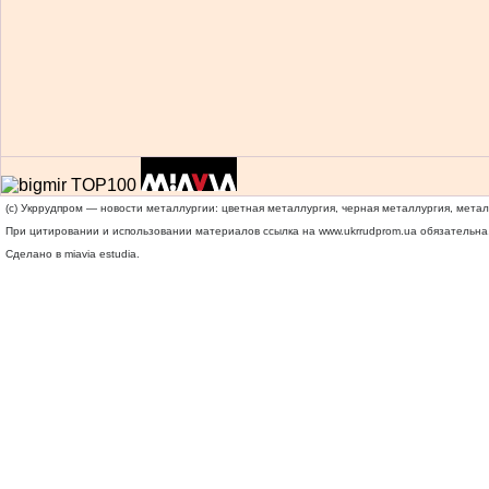
(c) Укррудпром — новости металлургии: цветная металлургия, черная металлургия, мета
При цитировании и использовании материалов ссылка на
www.ukrrudprom.ua
обязательна.
Сделано в miavia estudia.