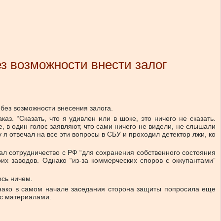
з возможности внести залог
без возможности внесения залога.
з. “Сказать, что я удивлен или в шоке, это ничего не сказать.
, в один голос заявляют, что сами ничего не видели, не слышали
у я отвечал на все эти вопросы в СБУ и проходил детектор лжи, ко
чал сотрудничество с РФ “для сохранения собственного состояния
х заводов. Однако “из-за коммерческих споров с оккупантами”
сь ничем.
днако в самом начале заседания сторона защиты попросила еще
 с материалами.