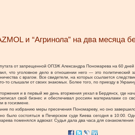
ZMOL и “Агринола” на два месяца бе
епутата от запрещенной ОПЗЖ Александра Пономарева на 60 дней 
л, что уголовное дело в отношении него — это политический зака
ичества с врагом. Все свидетели, на которых ссылается следствие
то-то слышали от своих знакомых. Более того, по приезду в Украин
торжения и в первый же день вторжения уехал в Бердянск, где на
реписал свой бизнес и обеспечивал россиян материалами со свои
и в госизмене.
ание по избранию меры пресечения Пономареву, но оно завершило
о было состояться в Печерском суде Киева сегодня в 10:00. О
арева поменялся адвокат. Судья дала два часа для ознакомления