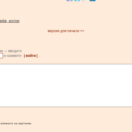
ёв, котор
версия для печати >>
ии — введите
и нажмите
| войти |
.
 кликните на картинке.