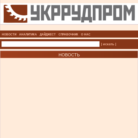
НОВОСТИ
АНАЛИТИКА
ДАЙДЖЕСТ
СПРАВОЧНИК
О НАС
| искать |
НОВОСТЬ