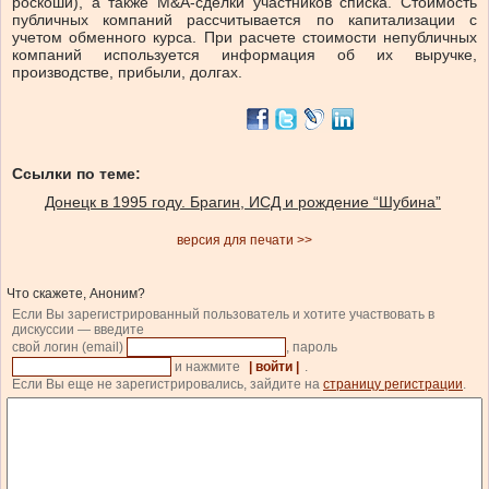
роскоши), а также M&A-сделки участников списка. Стоимость
публичных компаний рассчитывается по капитализации с
учетом обменного курса. При расчете стоимости непубличных
компаний используется информация об их выручке,
производстве, прибыли, долгах.
Ссылки по теме:
Донецк в 1995 году. Брагин, ИСД и рождение “Шубина”
версия для печати >>
Что скажете, Аноним?
Если Вы зарегистрированный пользователь и хотите участвовать в
дискуссии — введите
свой логин (email)
, пароль
и нажмите
| войти |
.
Если Вы еще не зарегистрировались, зайдите на
страницу регистрации
.