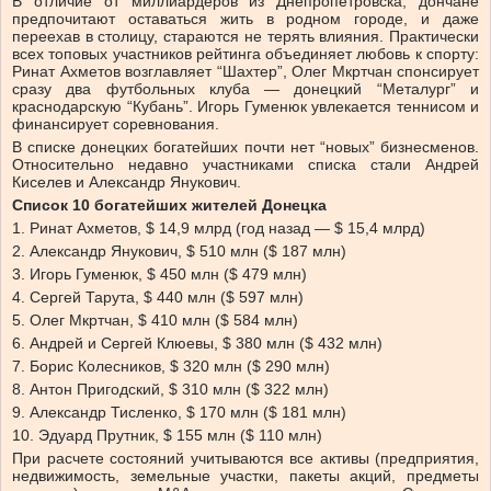
В отличие от миллиардеров из Днепропетровска, дончане
предпочитают оставаться жить в родном городе, и даже
переехав в столицу, стараются не терять влияния. Практически
всех топовых участников рейтинга объединяет любовь к спорту:
Ринат Ахметов возглавляет “Шахтер”, Олег Мкртчан спонсирует
сразу два футбольных клуба — донецкий “Металург” и
краснодарскую “Кубань”. Игорь Гуменюк увлекается теннисом и
финансирует соревнования.
В списке донецких богатейших почти нет “новых” бизнесменов.
Относительно недавно участниками списка стали Андрей
Киселев и Александр Янукович.
Список 10 богатейших жителей Донецка
1. Ринат Ахметов, $ 14,9 млрд (год назад — $ 15,4 млрд)
2. Александр Янукович, $ 510 млн ($ 187 млн)
3. Игорь Гуменюк, $ 450 млн ($ 479 млн)
4. Сергей Тарута, $ 440 млн ($ 597 млн)
5. Олег Мкртчан, $ 410 млн ($ 584 млн)
6. Андрей и Сергей Клюевы, $ 380 млн ($ 432 млн)
7. Борис Колесников, $ 320 млн ($ 290 млн)
8. Антон Пригодский, $ 310 млн ($ 322 млн)
9. Александр Тисленко, $ 170 млн ($ 181 млн)
10. Эдуард Прутник, $ 155 млн ($ 110 млн)
При расчете состояний учитываются все активы (предприятия,
недвижимость, земельные участки, пакеты акций, предметы