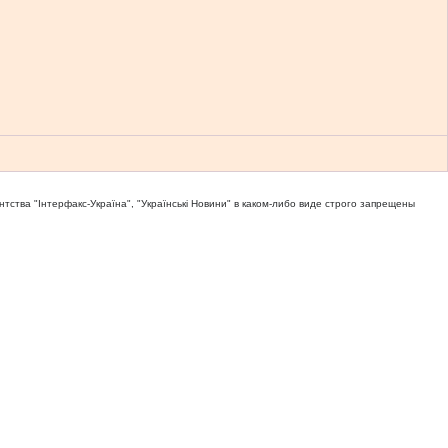
тва "Iнтерфакс-Україна", "Українськi Новини" в каком-либо виде строго запрещены