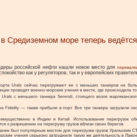
 в Средиземном море теперь ведётся
ейдеры российской нефти нашли новое место для
перевалк
спокойство как у регуляторов, так и у европейских правите
сорта Urals сейчас перегружают ее с меньших танкеров на бол
ии проводят военно-морские учения в месте, где происходила тор
rals с меньшего танкера Serendi, стоящего возле марокканског
 Fidelity — также прибыли в порт. Все три танкера загрузили ок
еимущественно в Индию и Китай. Использование перегрузок о
ся к разрешению на перегрузку грузов вблизи своих берегов.
ранее был популярным местом для перегрузки грузов Уральским СТ
рские учения серьезно затруднили такую же деятельность в Лакон