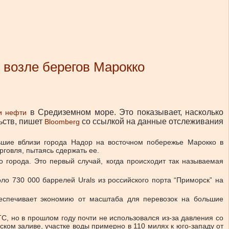
 возле берегов Марокко
в Средиземном море. Это показывает, насколько
и нефти
льств, пишет
со ссылкой на данные отслеживания
Bloomberg
ьшие вблизи города Надор на восточном побережье Марокко в
говля, пытаясь сдержать ее.
о города. Это первый случай, когда происходит так называемая
оло 730 000 баррелей Urals из российского порта “Приморск” на
беспечивает экономию от масштаба для перевозок на большие
С, но в прошлом году почти не использовался из-за давления со
ском заливе, участке воды примерно в 110 милях к юго-западу от