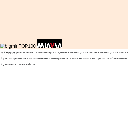
(c) Укррудпром — новости металлургии: цветная металлургия, черная металлургия, мета
При цитировании и использовании материалов ссылка на
www.ukrrudprom.ua
обязательна.
Сделано в miavia estudia.