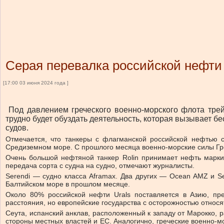
Серая перевалка российской нефти
[17:00 03 июня 2024 года ]
Под давлением греческого военно-морского флота тр
трудно будет обуздать деятельность, которая вызывает бе
судов.
Отмечается, что танкеры с флагманской российской нефтью 
Средиземном море. С прошлого месяца военно-морские силы Грец
Очень большой нефтяной танкер Rolin принимает нефть марки U
передача сорта с судна на судно, отмечают журналисты.
Serendi — судно класса Aframax. Два других — Ocean AMZ и Sea
Балтийском море в прошлом месяце.
Около 80% российской нефти Urals поставляется в Азию, пр
расстояния, но европейские государства с осторожностью относят
Сеута, испанский анклав, расположенный к западу от Марокко, 
стороны местных властей и ЕС. Аналогично, греческие военно-мо