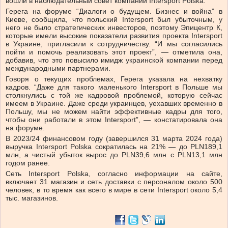
вошли в наблюдательный совет компании Intersport Polska.
Герега на форуме “Диалоги о будущем. Бизнес и война” в
Киеве, сообщила, что польский Intersport был убыточным, у
него не было стратегических инвесторов, поэтому Эпицентр К,
которые имели высокие показатели развития проекта Intersport
в Украине, пригласили к сотрудничеству. “И мы согласились
пойти и помочь реализовать этот проект”, — отметила она,
добавив, что это повысило имидж украинской компании перед
международными партнерами.
Говоря о текущих проблемах, Герега указала на нехватку
кадров. “Даже для такого маленького Intersport в Польше мы
столкнулись с той же кадровой проблемой, которую сейчас
имеем в Украине. Даже среди украинцев, уехавших временно в
Польшу, мы не можем найти эффективные кадры для того,
чтобы они работали в этом Intersport”, — констатировала она
на форуме.
В 2023/24 финансовом году (завершился 31 марта 2024 года)
выручка Intersport Polska сократилась на 21% — до PLN189,1
млн, а чистый убыток вырос до PLN39,6 млн с PLN13,1 млн
годом ранее.
Сеть Intersport Polska, согласно информации на сайте,
включает 31 магазин и сеть доставки с персоналом около 500
человек, в то время как всего в мире в сети Intersport около 5,4
тыс. магазинов.