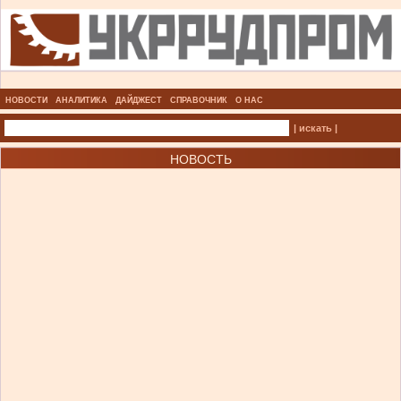
НОВОСТИ
АНАЛИТИКА
ДАЙДЖЕСТ
СПРАВОЧНИК
О НАС
| искать |
НОВОСТЬ