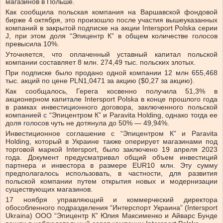
магазинов в Польше.
Как сообщила польская компания на Варшавской фондовой
бирже 4 октября, это произошло после участия вышеуказанных
компаний в закрытой подписке на акции Intersport Polska серии
J, при этом доля “Эпицентр К” в общем количестве голосов
превысила 10%.
Уточняется, что оплаченный уставный капитал польской
компании составляет 8 млн. 274,49 тыс. польских злотых.
При подписке было продано одной компании 12 млн 655,468
тыс. акций по цене PLN1,0471 за акцию ($0,27 за акцию).
Как сообщалось, Герега косвенно получила 51,3% в
акционерном капитале Intersport Polska в конце прошлого года
в рамках инвестиционного договора, заключенного польской
компанией с “Эпицентром К” и Paravita Holding, однако тогда ее
доля голосов чуть не дотянула до 50% — 49,94%.
Инвестиционное соглашение с “Эпицентром К” и Paravita
Holding, который в Украине также оперирует магазинами под
торговой маркой Intersport, было заключено 19 апреля 2023
года. Документ предусматривал общий объем инвестиций
партнера и инвестора в размере EUR10 млн. Эту сумму
предполагалось использовать, в частности, для развития
польской компании путем открытия новых и модернизации
существующих магазинов.
17 ноября управляющий и коммерческий директора
обособленного подразделения “Интерспорт Украина” (Intersport
Ukraina) ООО “Эпицентр К” Юлия Максименко и Айварс Бунде