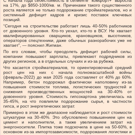
С начала года себестоимость в сегменте “комфорт+” выросла
на 17%, до $850-1000/кв. м. Причинами такого существенного
роста является не только подорожание стройматериалов, но и
системный дефицит кадров и кризис поставок ключевых
позиций.
“Сегодня на строительстве работает лишь 40-50% работников
от довоенного уровня. Кто-то уехал, кто-то в ВСУ. Не хватает
квалифицированных сварщиков, крановщиков, высотников,
операторов спецтехники, даже обычных разнорабочих уже не
хватает”, — пояснил Жигман.
По его словам, чтобы преодолеть дефицит рабочей силы,
компании повышают зарплаты, привлекают подрядчиков из
других регионов, а в отдельных случаях и из-за рубежа.
Что касается стройматериалов, то ориентировочный средний
рост цен на них с начала полномасштабной войны
(февраль-2022) до мая 2025 года составляет от 40% до 60%.
Например, бетон подорожал фактически наполовину из-за
повышения стоимости топлива, логистических трудностей и
снижения производственных мощностей на 30-40% от
довоенного уровня. Стоимость гипсокартона увеличилась на
35-45%, на что повлияли подорожание сырья, в частности
гипса, и рост энергетических затрат.
Примерно в этом же диапазоне наблюдается и рост стоимости
штукатурки на 30-40%. Это обусловлено повышением цен на
цемент и наполнители, а также увеличением затрат на
энергоносители. Плитка тоже подскочила в цене на 50-60%, в
основном из-за импортозависимости, подорожания логистики и