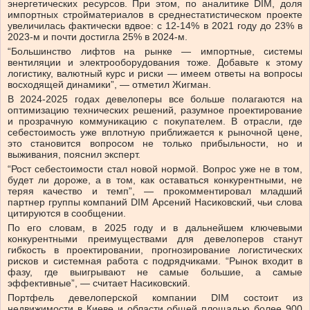
энергетических ресурсов. При этом, по аналитике DIM, доля
импортных стройматериалов в среднестатистическом проекте
увеличилась фактически вдвое: с 12-14% в 2021 году до 23% в
2023-м и почти достигла 25% в 2024-м.
“Большинство лифтов на рынке — импортные, системы
вентиляции и электрооборудования тоже. Добавьте к этому
логистику, валютный курс и риски — имеем ответы на вопросы
восходящей динамики”, — отметил Жигман.
В 2024-2025 годах девелоперы все больше полагаются на
оптимизацию технических решений, разумное проектирование
и прозрачную коммуникацию с покупателем. В отрасли, где
себестоимость уже вплотную приближается к рыночной цене,
это становится вопросом не только прибыльности, но и
выживания, пояснил эксперт.
“Рост себестоимости стал новой нормой. Вопрос уже не в том,
будет ли дороже, а в том, как оставаться конкурентными, не
теряя качество и темп”, — прокомментировал младший
партнер группы компаний DIM Арсений Насиковский, чьи слова
цитируются в сообщении.
По его словам, в 2025 году и в дальнейшем ключевыми
конкурентными преимуществами для девелоперов станут
гибкость в проектировании, прогнозирование логистических
рисков и системная работа с подрядчиками. “Рынок входит в
фазу, где выигрывают не самые большие, а самые
эффективные”, — считает Насиковский.
Портфель девелоперской компании DIM состоит из
недвижимости в Киеве и области общей площадью более 900