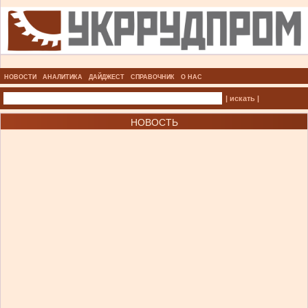
НОВОСТИ
АНАЛИТИКА
ДАЙДЖЕСТ
СПРАВОЧНИК
О НАС
| искать |
НОВОСТЬ