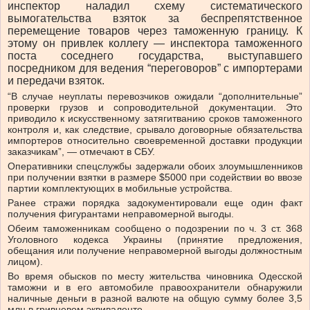
инспектор наладил схему систематического
вымогательства взяток за беспрепятственное
перемещение товаров через таможенную границу. К
этому он привлек коллегу — инспектора таможенного
поста соседнего государства, выступавшего
посредником для ведения “переговоров” с импортерами
и передачи взяток.
“В случае неуплаты перевозчиков ожидали “дополнительные”
проверки грузов и сопроводительной документации. Это
приводило к искусственному затягитванию сроков таможенного
контроля и, как следствие, срывало договорные обязательства
импортеров относительно своевременной доставки продукции
заказчикам”, — отмечают в СБУ.
Оперативники спецслужбы задержали обоих злоумышленников
при получении взятки в размере $5000 при содействии во ввозе
партии комплектующих в мобильные устройства.
Ранее стражи порядка задокументировали еще один факт
получения фигурантами неправомерной выгоды.
Обеим таможенникам сообщено о подозрении по ч. 3 ст. 368
Уголовного кодекса Украины (принятие предложения,
обещания или получение неправомерной выгоды должностным
лицом).
Во время обысков по месту жительства чиновника Одесской
таможни и в его автомобиле правоохранители обнаружили
наличные деньги в разной валюте на общую сумму более 3,5
млн в гривневом эквиваленте.