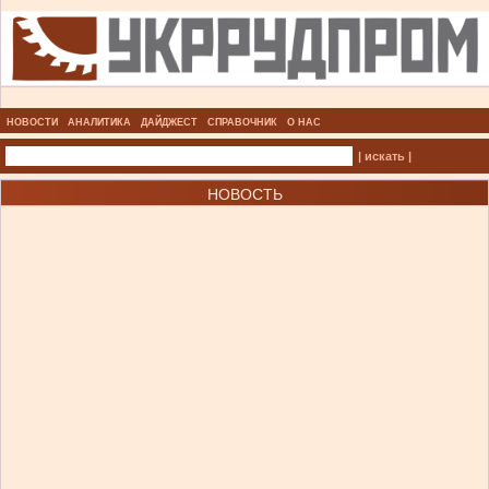
НОВОСТИ
АНАЛИТИКА
ДАЙДЖЕСТ
СПРАВОЧНИК
О НАС
| искать |
НОВОСТЬ