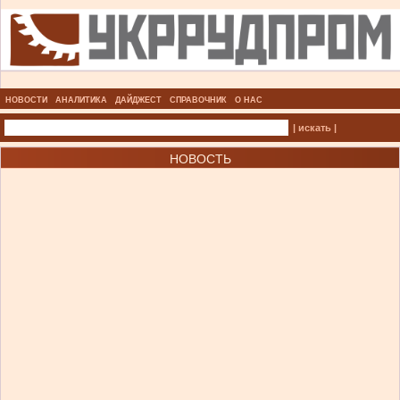
НОВОСТИ
АНАЛИТИКА
ДАЙДЖЕСТ
СПРАВОЧНИК
О НАС
| искать |
НОВОСТЬ