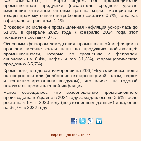
Как отмечается, в марте индекс цен производителей
промышленной продукции (показатель среднего уровня
изменения отпускных оптовых цен на сырье, материалы и
товары промежуточного потребления) составил 0,7%, тогда как
в феврале он равнялся 1,1%.
В годовом исчислении промышленная инфляция ускорилась до
51,9%, в феврале 2025 года к февралю 2024 года этот
показатель составил 37%.
Основным фактором замедления промышленной инфляции в
прошлом месяце стали цены на продукцию добывающей
промышленности, которые по сравнению с февралем
снизились на 0,4%, нефть и газ (-1,3%), фармацевтическую
продукцию (-5,7%).
Кроме того, в годовом измерении на 206,4% увеличились цены
на энергоносители (снабжение электроэнергией, газом, паром
и кондиционированным воздухом), что влияет на годовой
показатель промышленной инфляции.
Ранее сообщалось, что возобновление промышленного
производства в Украине в 2024 году замедлилось до 3,6% после
роста на 6,8% в 2023 году (по уточненным данным) и падение
на 36,7% в 2022 году.
версия для печати >>