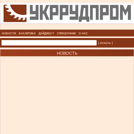
НОВОСТИ
АНАЛИТИКА
ДАЙДЖЕСТ
СПРАВОЧНИК
О НАС
| искать |
НОВОСТЬ