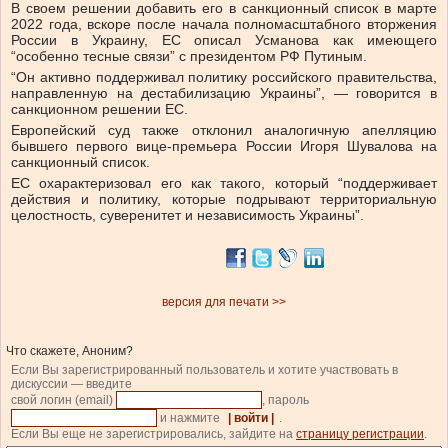
В своем решении добавить его в санкционный список в марте
2022 года, вскоре после начала полномасштабного вторжения
России в Украину, ЕС описал Усманова как имеющего
“особенно тесные связи” с президентом РФ Путиным.
“Он активно поддерживал политику российского правительства,
направленную на дестабилизацию Украины”, — говорится в
санкционном решении ЕС.
Европейский суд также отклонил аналогичную апелляцию
бывшего первого вице-премьера России Игоря Шувалова на
санкционный список.
ЕС охарактеризовал его как такого, который “поддерживает
действия и политику, которые подрывают территориальную
целостность, суверенитет и независимость Украины”.
версия для печати >>
Что скажете, Аноним?
Если Вы зарегистрированный пользователь и хотите участвовать в
дискуссии — введите
свой логин (email)
, пароль
и нажмите
| войти |
.
Если Вы еще не зарегистрировались, зайдите на
страницу регистрации
.