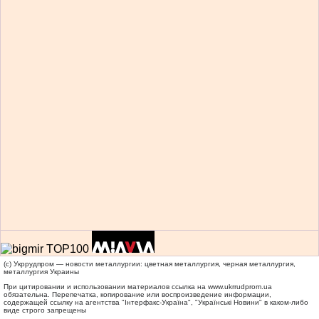
(c) Укррудпром — новости металлургии: цветная металлургия, черная металлургия,
металлургия Украины
При цитировании и использовании материалов ссылка на
www.ukrrudprom.ua
обязательна. Перепечатка, копирование или воспроизведение информации,
содержащей ссылку на агентства "Iнтерфакс-Україна", "Українськi Новини" в каком-либо
виде строго запрещены