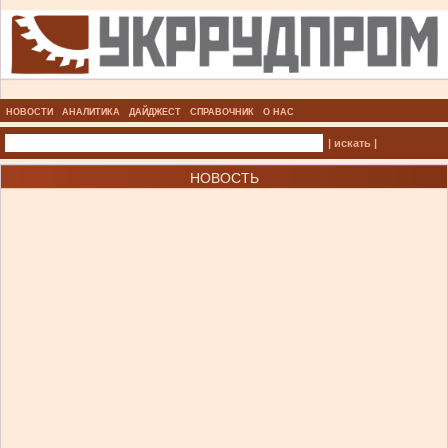
НОВОСТИ
АНАЛИТИКА
ДАЙДЖЕСТ
СПРАВОЧНИК
О НАС
| искать |
НОВОСТЬ