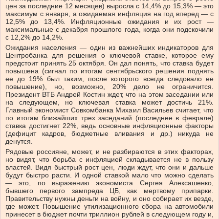
цен за последние 12 месяцев) выросла с 14,4% до 15,3% — это
максимум с января, а ожидаемая инфляция на год вперед — с
12,5% до 13,4%. Инфляционные ожидания и их рост —
максимальные с декабря прошлого года, когда они подскочили
с 12,2% до 14,2%.
Ожидания населения — один из важнейших индикаторов для
Центробанка для решения о ключевой ставке, которое ему
предстоит принять 25 октября. Он дал понять, что ставка будет
повышена (сигнал по итогам сентябрьского решения поднять
ее до 19% был таким, после которого всегда следовало ее
повышение), но, возможно, 20% дело не ограничится.
Президент ВТБ Андрей Костин ждет, что на этом заседании или
на следующем, но ключевая ставка может достичь 21%.
Главный экономист Совкомбанка Михаил Васильев считает, что
по итогам ближайших трех заседаний (последнее в феврале)
ставка достигнет 22%, ведь основные инфляционные факторы
(дефицит кадров, бюджетные вливания и др.) никуда не
денутся.
Рядовые россияне, может, и не разбираются в этих факторах,
но видят, что борьба с инфляцией складывается не в пользу
властей. Видя быстрый рост цен, люди ждут, что они и дальше
будут быстро расти. И одной ставкой мало что можно сделать
— это, по выражению экономиста Сергея Алексашенко,
бывшего первого зампреда ЦБ, как мертвому припарки.
Правительству нужны деньги на войну, и оно собирает их везде,
где может. Повышение утилизационного сбора на автомобили
принесет в бюджет почти триллион рублей в следующем году и,