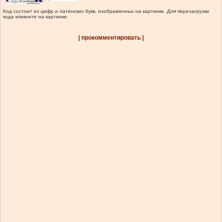
Код состоит из цифр и латинских букв, изображенных на картинке. Для перезагрузки
кода кликните на картинке.
| прокомментировать |